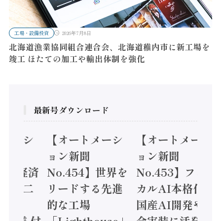
工場・設備投資
2026年7月8日
北海道漁業協同組合連合会、北海道稚内市に新工場を
竣工 ほたての加工や輸出体制を強化
最新号ダウンロード
【オートメーシ
【オートメーシ
【オー
ョン新聞
ョン新聞
ョン新
済
No.454】世界を
No.453】フィジ
No.4
リードする先進
カルAI本格化へ
構造実
的な工場
国産AI開発や社
次集計
付
「Lighthouse」
会実装に活発な
2024