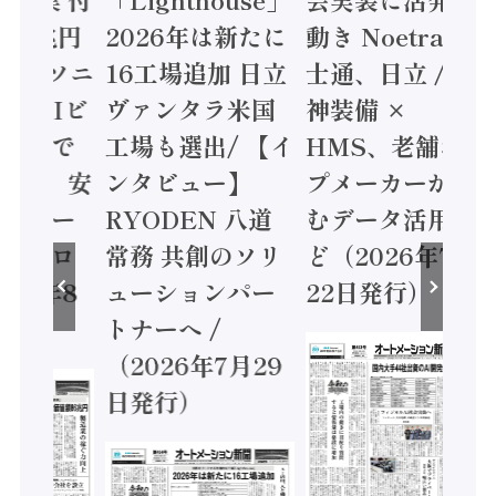
2026年は新たに
動き Noetra、富
加価値
ニ
16工場追加 日立
士通、日立 / 兵
/ 三
ビ
ヴァンタラ米国
神装備 ×
ーセミ
工場も選出/ 【イ
HMS、老舗ポン
ジョン
安
ンタビュー】
プメーカーが挑
協業 /
RYODEN 八道
むデータ活用 な
全に動
常務 共創のソリ
ど（2026年7月
フティ
ューションパー
22日発行）
ーラ（
トナーへ /
月5日
（2026年7月29
日発行）