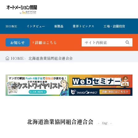
HOME
インタビュー
新製品
業界トピックス
工場・設備投資
イ
無料で公開中 詳細はこちら
お知らせ
HOME
北海道漁業協同組合連合会
北海道漁業協同組合連合会
tag