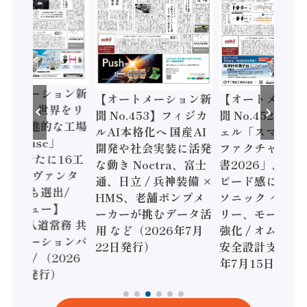
ートメーション新
【オートメーション新
【オートメーシ
o.454】世界をリ
聞 No.453】フィジカ
聞 No.452】ロ
する先進的な工場
ルAI本格化へ 国産AI
ェル「スマート
ghthouse」
開発や社会実装に活発
ファクチャリン
6年は新たに16工
な動き Noetra、富士
書2026」、日
加 日立ヴァンタ
通、日立 / 兵神装備 ×
ピード感に課題 /
国工場も選出/
HMS、老舗ポンプメ
ソニック インダ
ンタビュー】
ーカーが挑むデータ活
リー、モーショ
DEN 八道常務 共
用 など（2026年7月
強化 / オムロン
ソリューションパ
22日発行）
安全設計支援（2
ーへ / （2026
年7月15日発行
月29日発行）