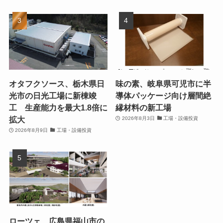
オタフクソース、栃木県日
味の素、岐阜県可児市に半
光市の日光工場に新棟竣
導体パッケージ向け層間絶
工 生産能力を最大1.8倍に
縁材料の新工場
拡大
2026年8月3日
工場・設備投資
2026年8月9日
工場・設備投資
ローツェ、広島県福山市の