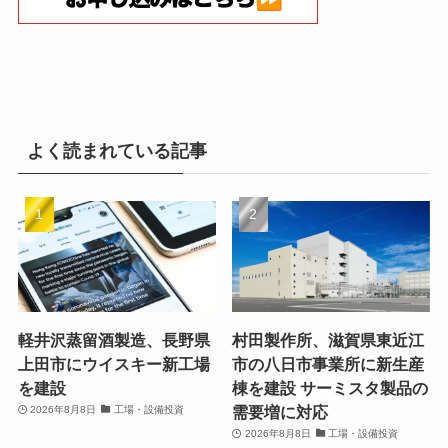
よく読まれている記事
軽井沢蒸留酒製造、長野県
村田製作所、滋賀県東近江
上田市にウイスキー新工場
市の八日市事業所に新生産
を建設
棟を建設 サーミスタ製品の
需要増に対応
2026年8月8日
工場・設備投資
2026年8月8日
工場・設備投資