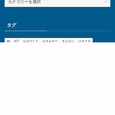
テ
ゴ
リ
ー
タグ
ge
IoT
ものづくり
エネルギー
オムロン
コネクタ
コンピュータ
スイッチ
セキュリティ
センサ
タイ
デザイン
デジタル
ドイツ
バリ
ライン
ロボット
三菱電機
中国
企業
制御機器
制御盤
効率化
動向
半導体
安全
展示会
採用
接続
搬送
改善
機械
液晶
温度
無線
物流
経済産業省
自動車
製造業
見える化
輸出
通信
部品
電子部品
電気
オートメーション新聞利用規約
運営会社：ものづくり.jp株式会社
特定商取引に関する表記
お問い合わせ