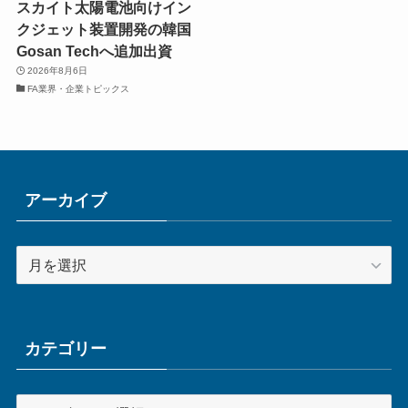
スカイト太陽電池向けイン
クジェット装置開発の韓国
Gosan Techへ追加出資
2026年8月6日
FA業界・企業トピックス
アーカイブ
ア
ー
カ
イ
ブ
カテゴリー
カ