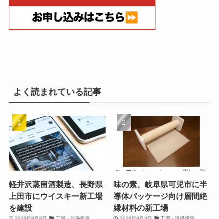
よく読まれている記事
軽井沢蒸留酒製造、長野県
味の素、岐阜県可児市に半
上田市にウイスキー新工場
導体パッケージ向け層間絶
を建設
縁材料の新工場
2026年8月8日
工場・設備投資
2026年8月3日
工場・設備投資