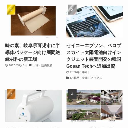
味の素、岐阜県可児市に半
セイコーエプソン、ペロブ
導体パッケージ向け層間絶
スカイト太陽電池向けイン
縁材料の新工場
クジェット装置開発の韓国
Gosan Techへ追加出資
2026年8月3日
工場・設備投資
2026年8月6日
FA業界・企業トピックス