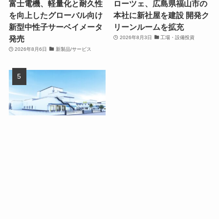
富士電機、軽量化と耐久性
ローツェ、広島県福山市の
を向上したグローバル向け
本社に新社屋を建設 開発ク
新型中性子サーベイメータ
リーンルームを拡充
発売
2026年8月3日
工場・設備投資
2026年8月6日
新製品/サービス
ダノンジャパン、群馬県館
林市の館林工場を150億円
超で大幅拡張
2026年8月4日
工場・設備投資