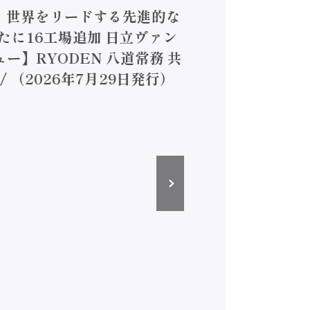
4】世界をリードする先進的な
は新たに16工場追加 日立ヴァン
ー】RYODEN 八道常務 共
（2026年7月29日発行）