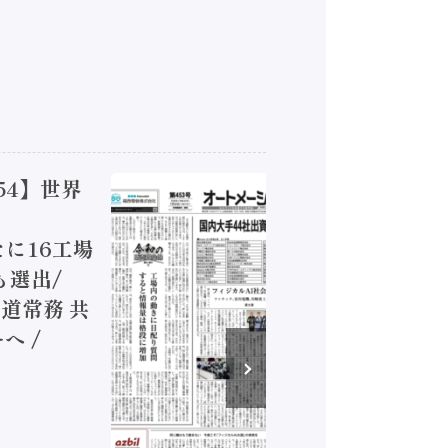
54】世界
【オート
ジカルA
新たに16工場
装に活発
も選出/
兵神装備
道常務 共
が挑むデ
へ /
発行）