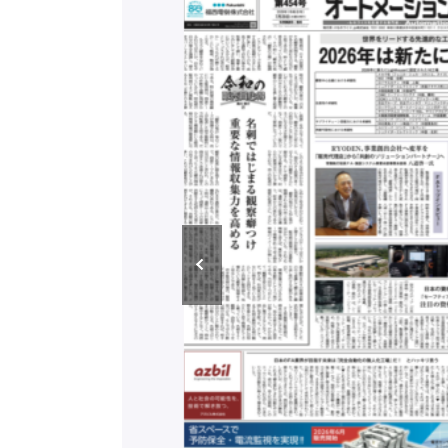
構造実態調査二次集
/ 三菱電機とソニー
C、安全に動かすセ
行）