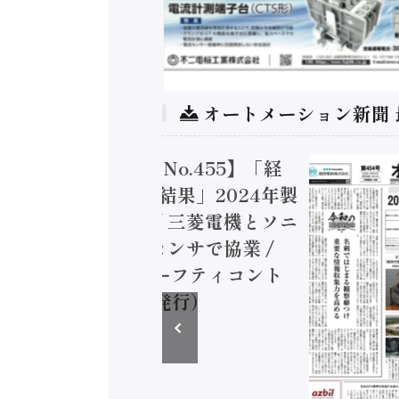
オートメーション新聞
トメーション新聞 No.455】「経
造実態調査二次集計結果」2024年製
付加価値額86兆円 / 三菱電機とソニ
ミコン AIビジョンセンサで協業 /
EC、安全に動かすセーフティコント
ラ（2026年8月5日発行）