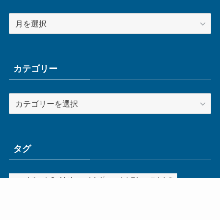
ア
ー
カ
イ
ブ
カテゴリー
カ
テ
ゴ
リ
ー
タグ
ge
IoT
ものづくり
エネルギー
オムロン
コネクタ
コンピュータ
スイッチ
セキュリティ
センサ
タイ
デザイン
デジタル
ドイツ
バリ
ライン
ロボット
三菱電機
中国
企業
制御機器
制御盤
効率化
動向
半導体
安全
展示会