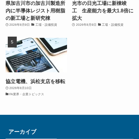
県加古川市の加古川製造所
光市の日光工場に新棟竣
内に半導体レジスト用樹脂
工 生産能力を最大1.8倍に
の新工場と新研究棟
拡大
2026年8月9日
工場・設備投資
2026年8月9日
工場・設備投資
協立電機、浜松支店を移転
2026年8月10日
FA業界・企業トピックス
アーカイブ