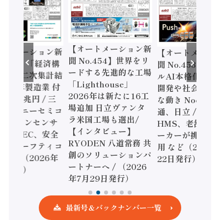
【オートメーション新
ートメーション新
【オートメーシ
聞 No.454】世界をリ
o.455】「経済構
聞 No.453】フ
ードする先進的な工場
態調査二次集計結
ルAI本格化へ 国
「Lighthouse」
024年製造業 付
開発や社会実装
2026年は新たに16工
額86兆円 / 三
な動き Noetra
場追加 日立ヴァンタ
機とソニーセミコ
通、日立 / 兵神
ラ米国工場も選出/
AIビジョンセンサ
HMS、老舗ポン
【インタビュー】
 / IDEC、安全
ーカーが挑むデ
RYODEN 八道常務 共
かすセーフティコ
用 など（2026
創のソリューションパ
ローラ（2026年
22日発行）
ートナーへ / （2026
5日発行）
年7月29日発行）
最新号＆バックナンバー一覧