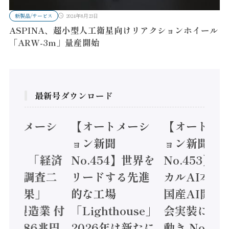
新製品/サービス
2024年8月23日
ASPINA、超小型人工衛星向けリアクションホイール
「ARW-3m」量産開始
最新号ダウンロード
オートメーシ
【オートメーシ
【オートメ
ン新聞
ョン新聞
ョン新聞
.455】「経済
No.454】世界を
No.453】
造実態調査二
リードする先進
カルAI本格
集計結果」
的な工場
国産AI開発
24年製造業 付
「Lighthouse」
会実装に活
値額86兆円
2026年は新たに
動き Noetr