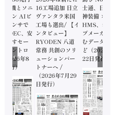
三菱電機とソニ
16工場追加 日立
士通、日立 /
ミコン AIビ
ヴァンタラ米国
神装備 ×
ョンセンサで
工場も選出/ 【イ
HMS、老舗
 / IDEC、安
ンタビュー】
プメーカー
に動かすセー
RYODEN 八道
むデータ活用
ティコントロ
常務 共創のソリ
ど（2026年
（2026年8
ューションパー
22日発行）
日発行）
トナーへ /
（2026年7月29
日発行）