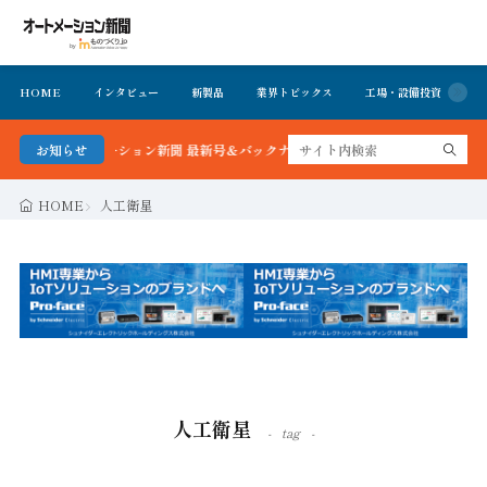
HOME
インタビュー
新製品
業界トピックス
工場・設備投資
イ
る！オートメーション新聞 最新号＆バックナンバーを無料で公開中 詳細はこちら
お知らせ
HOME
人工衛星
人工衛星
tag