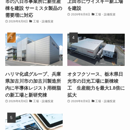
市の八日市事業所に新生産
上田市にウイスキー新工場
棟を建設 サーミスタ製品の
を建設
需要増に対応
2026年8月8日
工場・設備投資
2026年8月8日
工場・設備投資
ハリマ化成グループ、兵庫
オタフクソース、栃木県日
県加古川市の加古川製造所
光市の日光工場に新棟竣
内に半導体レジスト用樹脂
工 生産能力を最大1.8倍に
の新工場と新研究棟
拡大
2026年8月9日
工場・設備投資
2026年8月9日
工場・設備投資