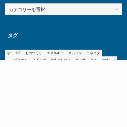
カ
テ
ゴ
リ
ー
タグ
ge
IoT
ものづくり
エネルギー
オムロン
コネクタ
コンピュータ
スイッチ
セキュリティ
センサ
タイ
デザイン
デジタル
ドイツ
バリ
ライン
ロボット
三菱電機
中国
企業
制御機器
制御盤
効率化
動向
半導体
安全
展示会
採用
接続
搬送
改善
機械
液晶
温度
無線
物流
経済産業省
自動車
製造業
見える化
輸出
通信
部品
電子部品
電気
オートメーション新聞利用規約
運営会社：ものづくり.jp株式会社
特定商取引に関する表記
お問い合わせ