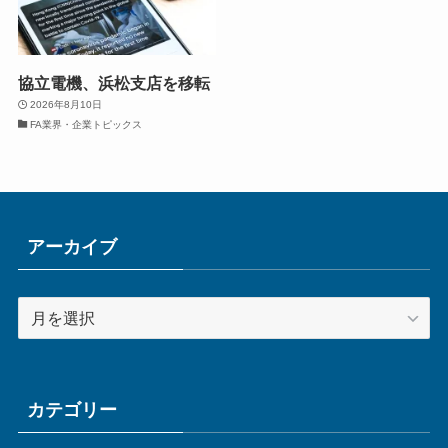
協立電機、浜松支店を移転
2026年8月10日
FA業界・企業トピックス
アーカイブ
ア
ー
カ
イ
ブ
カテゴリー