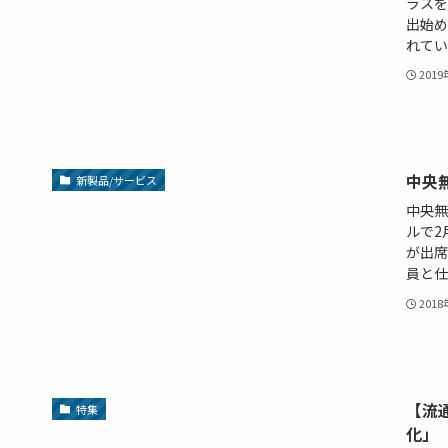
ラスを
出始め
れている
201
中央
新製品/サービス
中央無
ルで2
が出席
員と仕
201
【流
特集
化」