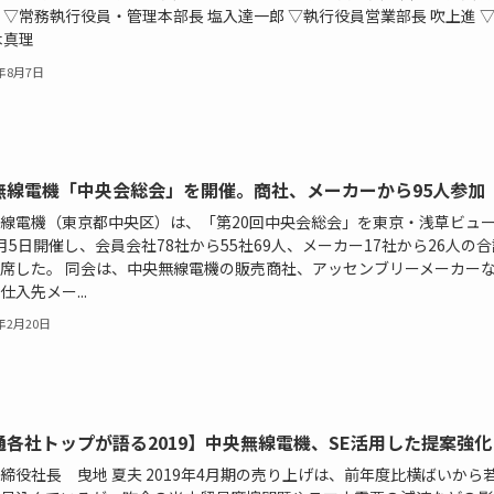
 ▽常務執行役員・管理本部長 塩入達一郎 ▽執行役員営業部長 吹上進 
木真理
9年8月7日
無線電機「中央会総会」を開催。商社、メーカーから95人参加
線電機（東京都中央区）は、「第20回中央会総会」を東京・浅草ビュ
月5日開催し、会員会社78社から55社69人、メーカー17社から26人の合
席した。 同会は、中央無線電機の販売商社、アッセンブリーメーカー
仕入先メー...
9年2月20日
通各社トップが語る2019】中央無線電機、SE活用した提案強化
締役社長 曳地 夏夫 2019年4月期の売り上げは、前年度比横ばいから