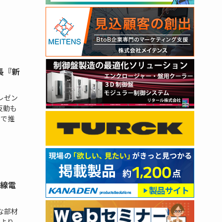
長『新
レゼン
反動も
りで推
無線電
な部材
より