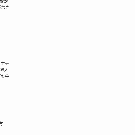
響が
懸念さ
ーホテ
98人
どの会
有