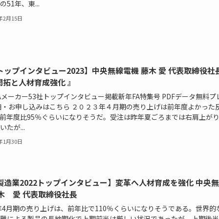
51年、東...
3年2月15日
トップインタビュー2023】中央無線電機 藤木 愛 代表取締役社
開拓と人材育成強化 』
Aメーカー53社トップインタビュー掲載新年FA特集号 PDFデータ無料プ
細・お申し込みはこちら ２０２３年４月期の売り上げは前年度よかった
前年度比95％ぐらいになりそうだ。受注は昨年夏ごろまでは右肩上が
たが...
3年1月30日
A製造業2022トップインタビュー】変革へ人材育成を強化 中央
藤木 愛 代表取締役社長
1年4月期の売り上げは、前年比で110％くらいになりそうである。世界的
難による製品の長納期化で上期前半は厳しい状況であったが、上期後半