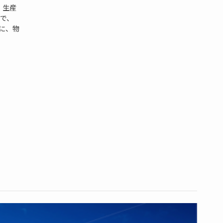
、生産
で、
機に、物