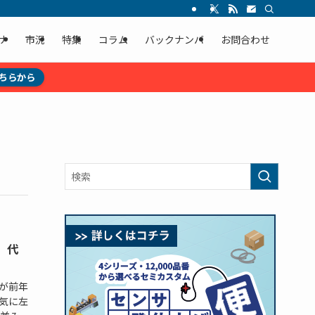
ナ
市況
特集
コラム
バックナンバ
お問合わせ
ちらから
」代
注が前年
気に左