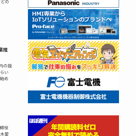
などの
業推
内の設
ぐらい
始め
取締役
藤木愛