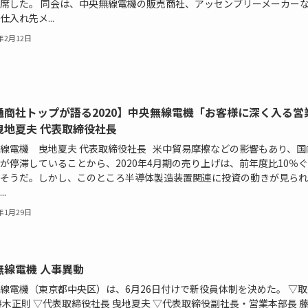
席した。 同会は、中央無線電機の販売商社、アッセンブリーメーカー
仕入れ先メ...
0年2月12日
通商社トップが語る2020】中央無線電機「お客様に深く入る営
曳地夏夫 代表取締役社長
線電機 曳地夏夫 代表取締役社長 米中貿易摩擦などの影響もあり、国
が停滞していることから、2020年4月期の売り上げは、前年度比10％
そうだ。しかし、このところ半導体製造装置関連に投資の動きが見られ
..
0年1月29日
無線電機 人事異動
線電機（東京都中央区）は、6月26日付けで新役員体制を決めた。 ▽
藤木正則 ▽代表取締役社長 曳地夏夫 ▽代表取締役副社長・営業本部長 