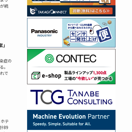
が続
案」
染症の
る。
それで
ーホテ
計89