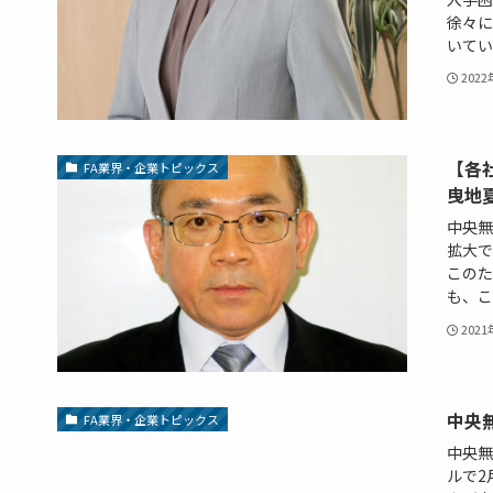
徐々に
いてい
202
【各
FA業界・企業トピックス
曳地
中央無
拡大で
このた
も、こ.
202
中央
FA業界・企業トピックス
中央無
ルで2