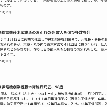
ずに安定して伸びている。 来期も売り上げの大幅増は難しいが、今期
のア...
4年2月12日
無線電機藤木常雄氏のお別れの会 故人を偲び多数参列
３年１月12日に98歳で死去し中央無線電機創業者で、元社長・会長の
お別れの会が、東京・丸の内の東京會舘で４月12日に執り行われ、仕
係者などが多数参列。在りし日の故人を偲び最後のお別れをした。 藤
９２４年...
3年4月26日
無線電機創業者藤木常雄氏死去、98歳
藤木 常雄氏（ふじき・つねお＝中央無線電機創業者）１月12日死去。
潟県佐渡郡生まれ。 １９４１年目黒通信学校（現電気通信大学）卒業
鷹の航空研究所で１年間学び、42年日本電気に入社。44年通信部隊に