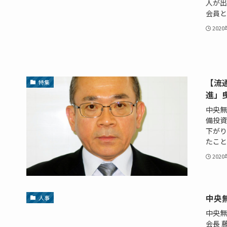
人が出
会員と
202
【流
特集
進」
中央無
備投資
下がり
たこと.
202
中央
人事
中央無
会長 