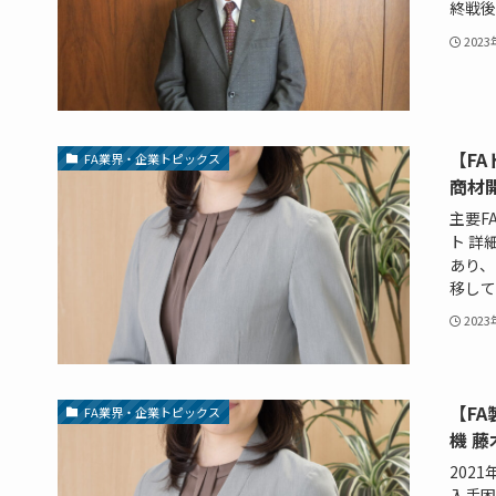
終戦後の
202
【FA
FA業界・企業トピックス
商材
主要F
ト 詳
あり、
移してい
202
【F
FA業界・企業トピックス
機 
202
入手困