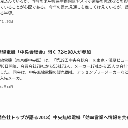
見込んでいるが、昨今の米中貿易摩擦問題やスマホ需要の減速などの影
ていることが心配である。 今年の景気見通しも厳しくは見ているが、
半導...
9年1月30日
無線電機「中央会総会」開く 72社98人が参加
線電機（東京都中央区）は、「第19回中央会総会」を東京・浅草ビュ
月6日開催、会員会社78社から55社73人、メーカー17社から25人の合計
した。 同会は、中央無線電機の販売商社、アッセンブリーメーカーな
入先メーカ...
8年2月14日
通各社トップが語る2018】中央無線電機「効率営業へ情報を共