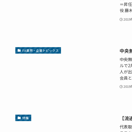
＝昇任
役 藤
201
中央
FA業界・企業トピックス
中央無
ルで2
人が出
会員と
201
【流
特集
代表取