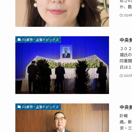
右され
か、数％
202
中央
FA業界・企業トピックス
２０２
雄氏の
同業関
氏は１
202
中央
FA業界・企業トピックス
訃報 
歳。新
京・三