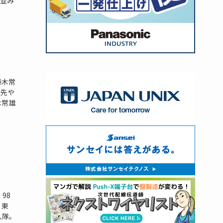
並み
藤木常
入先や
木常雄
98
。東
入隊。