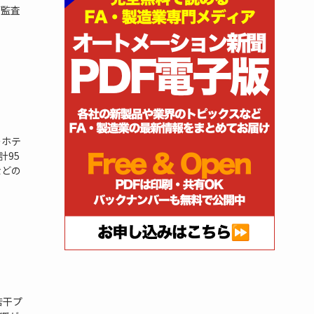
▽監査
ーホテ
計95
などの
若干プ