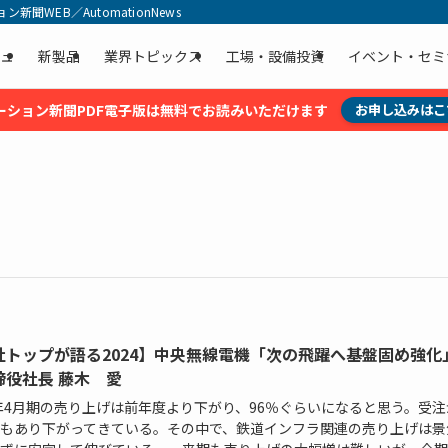
聞WEB／AutomationNews
ュ
新製品
業界トピックス
工場・設備投資
イベント・セミ
ーション新聞PDF電子版は無料でお読みいただけます
お申し込みはこ
社トップが語る2024】中央無線電機「次の飛躍へ基盤固め強化
締役社長 藤木 愛
4年4月期の売り上げは前年度より下がり、96％ぐらいになると思う。受
もあり下がってきている。その中で、鉄道インフラ関連の売り上げは景