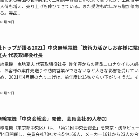
入荷も増え、売り上げも伸びてきている。また受注も昨年から増加傾向
る。製品...
2年1月28日
社トップが語る2021】中央無線電機「技術力活かしお客様に提
夏夫 代表取締役社長
線電機 曳地夏夫 代表取締役社長 昨年春からの新型コロナウイルス感
、お客様の案件先送りや訪問営業ができないなど大きな影響を受けてい
め、2021年4月期の売り上げは、前年度比15％ぐらい下がりそうだ。
..
1年1月27日
無線電機「中央会総会」開催、会員会社89人参加
線電機（東京都中央区）は、「第21回中央会総会」を東京・浅草ビュ
月4日開催し、会員会社78社から54社66人、メーカー16社から23人の合