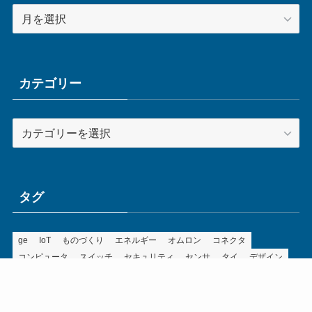
ア
ー
カ
イ
ブ
カテゴリー
カ
テ
ゴ
リ
ー
タグ
ge
IoT
ものづくり
エネルギー
オムロン
コネクタ
コンピュータ
スイッチ
セキュリティ
センサ
タイ
デザイン
デジタル
ドイツ
バリ
ライン
ロボット
三菱電機
中国
企業
制御機器
制御盤
効率化
動向
半導体
安全
展示会
採用
接続
搬送
改善
機械
液晶
温度
無線
物流