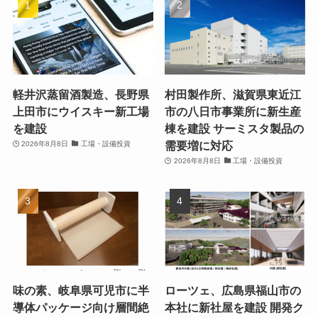
軽井沢蒸留酒製造、長野県
村田製作所、滋賀県東近江
上田市にウイスキー新工場
市の八日市事業所に新生産
を建設
棟を建設 サーミスタ製品の
需要増に対応
2026年8月8日
工場・設備投資
2026年8月8日
工場・設備投資
味の素、岐阜県可児市に半
ローツェ、広島県福山市の
導体パッケージ向け層間絶
本社に新社屋を建設 開発ク