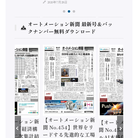
2026年7月28日
オートメーション新聞 最新号＆バッ
クナンバー無料ダウンロード
【オートメーション新
ートメーション新
【オートメーシ
聞 No.454】世界をリ
o.455】「経済構
聞 No.453】フ
ードする先進的な工場
態調査二次集計結
ルAI本格化へ 国