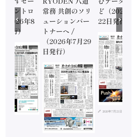
に動かすセー
RYODEN 八道
むデータ活用
ティコントロ
常務 共創のソリ
ど（2026年
（2026年8
ューションパー
22日発行）
日発行）
トナーへ /
（2026年7月29
日発行）
2026年7月21日
年8月4日