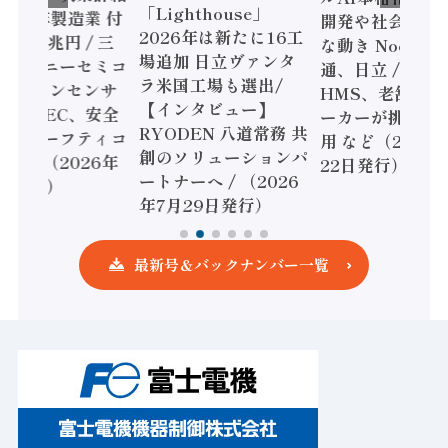
「Lighthouse」
024年製造業 付
開発や社会実装
2026年は新たに16工
額86兆円 / 三
な動き Noetra
場追加 日立ヴァンタ
機とソニーセミコ
通、日立 / 兵神
ラ米国工場も選出/
AIビジョンセンサ
HMS、老舗ポン
【インタビュー】
 / IDEC、安全
ーカーが挑むデ
RYODEN 八道常務 共
かすセーフティコ
用 など（2026
創のソリューションパ
ローラ（2026年
22日発行）
ートナーへ / （2026
5日発行）
年7月29日発行）
最新号＆バックナンバー一覧