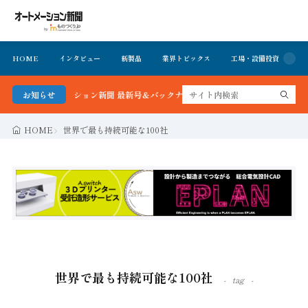
HOME
インタビュー
新製品
業界トピックス
工場・設備投資
イ
る！オートメーション新聞 最新号＆バックナンバーを無料で公開中 詳細はこちら
お知らせ
HOME
世界で最も持続可能な100社
世界で最も持続可能な100社
tag