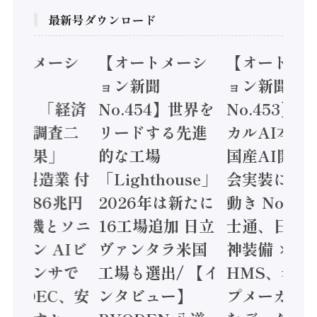
最新号ダウンロード
オートメーシ
【オートメーシ
【オートメ
ン新聞
ョン新聞
ョン新聞
.455】「経済
No.454】世界を
No.453】
造実態調査二
リードする先進
カルAI本格
集計結果」
的な工場
国産AI開発
24年製造業 付
「Lighthouse」
会実装に活
値額86兆円
2026年は新たに
動き Noetr
三菱電機とソニ
16工場追加 日立
士通、日立 /
ミコン AIビ
ヴァンタラ米国
神装備 ×
ョンセンサで
工場も選出/ 【イ
HMS、老舗
 / IDEC、安
ンタビュー】
プメーカー