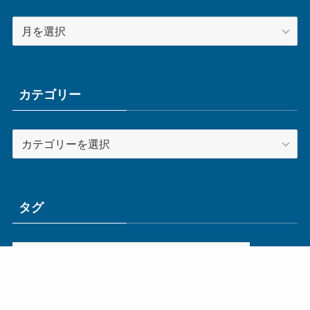
ア
ー
カ
イ
ブ
カテゴリー
カ
テ
ゴ
リ
ー
タグ
ge
IoT
ものづくり
エネルギー
オムロン
コネクタ
コンピュータ
スイッチ
セキュリティ
センサ
タイ
デザイン
デジタル
ドイツ
バリ
ライン
ロボット
三菱電機
中国
企業
制御機器
制御盤
効率化
動向
半導体
安全
展示会