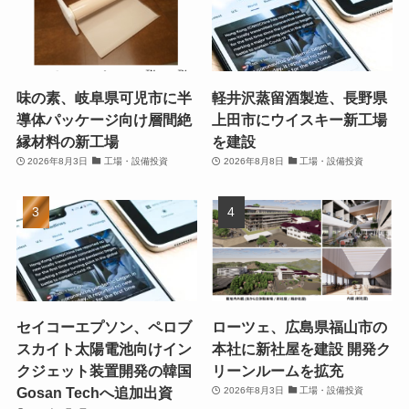
味の素、岐阜県可児市に半
軽井沢蒸留酒製造、長野県
導体パッケージ向け層間絶
上田市にウイスキー新工場
縁材料の新工場
を建設
2026年8月3日
工場・設備投資
2026年8月8日
工場・設備投資
セイコーエプソン、ペロブ
ローツェ、広島県福山市の
スカイト太陽電池向けイン
本社に新社屋を建設 開発ク
クジェット装置開発の韓国
リーンルームを拡充
Gosan Techへ追加出資
2026年8月3日
工場・設備投資