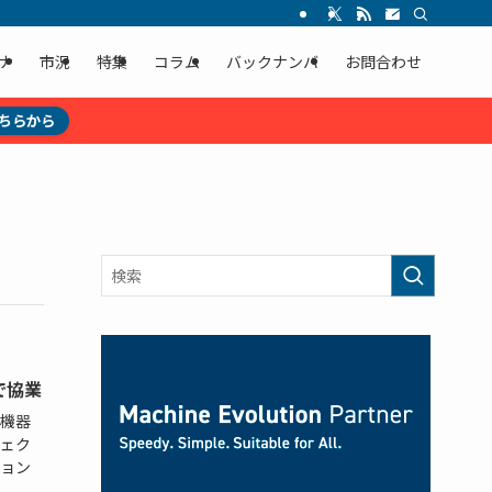
ナ
市況
特集
コラム
バックナンバ
お問合わせ
ちらから
で協業
機器
ェク
ョン