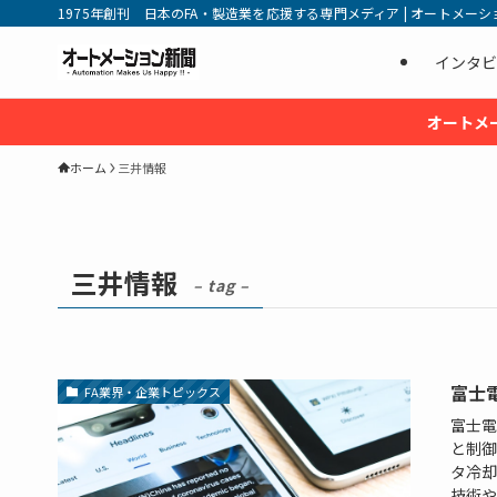
1975年創刊 日本のFA・製造業を応援する専門メディア | オートメーション新
インタビ
オートメ
ホーム
三井情報
三井情報
– tag –
富士
FA業界・企業トピックス
富士電
と制御
タ冷却
技術や