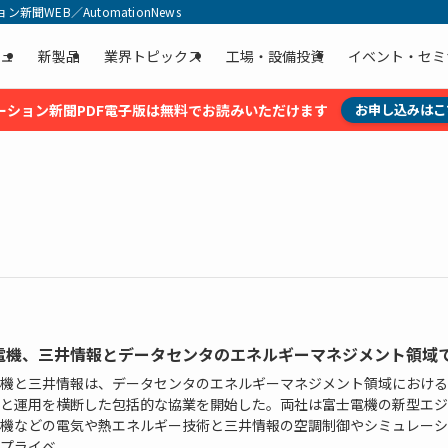
聞WEB／AutomationNews
ュ
新製品
業界トピックス
工場・設備投資
イベント・セミ
ーション新聞PDF電子版は無料でお読みいただけます
お申し込みはこ
電機、三井情報とデータセンタのエネルギーマネジメント領域
機と三井情報は、データセンタのエネルギーマネジメント領域における
と運用を横断した包括的な協業を開始した。両社は富士電機の新型エジ
機などの電気や熱エネルギー技術と三井情報の空調制御やシミュレーシ
プライベ...