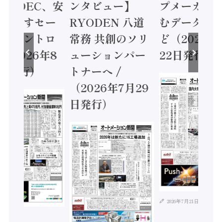
 / IDEC、安
ンタビュー】
プメーカー
に動かすセー
RYODEN 八道
むデータ活用
ティコントロ
常務 共創のソリ
ど（2026年
（2026年8
ューションパー
22日発行）
日発行）
トナーへ /
（2026年7月29
日発行）
2026年7月21日
年8月4日