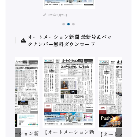
2026年7月28日
オートメーション新聞 最新号＆バッ
クナンバー無料ダウンロード
【オートメーション新
ートメーション新
【オートメーシ