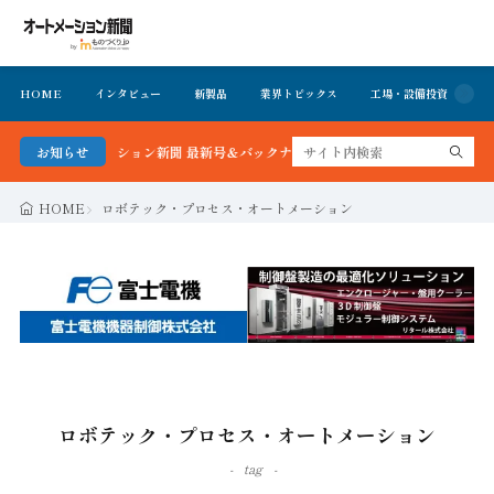
HOME
インタビュー
新製品
業界トピックス
工場・設備投資
イ
る！オートメーション新聞 最新号＆バックナンバーを無料で公開中 詳細はこちら
お知らせ
HOME
ロボテック・プロセス・オートメーション
ロボテック・プロセス・オートメーション
tag