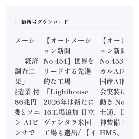
最新号ダウンロード
オートメーシ
【オートメーシ
【オートメ
ン新聞
ョン新聞
ョン新聞
.455】「経済
No.454】世界を
No.453】
造実態調査二
リードする先進
カルAI本格
集計結果」
的な工場
国産AI開発
24年製造業 付
「Lighthouse」
会実装に活
値額86兆円
2026年は新たに
動き Noetr
三菱電機とソニ
16工場追加 日立
士通、日立 /
ミコン AIビ
ヴァンタラ米国
神装備 ×
ョンセンサで
工場も選出/ 【イ
HMS、老舗