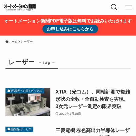
オートメーション新聞PDF電子版は無料でお読みいただけます
お申し込みはこちらから
ホーム
レーザー
レーザー
– tag –
XTIA（光コム）、同軸計測で複雑
FA業界・企業トピックス
形状の全数・全自動検査を実現。
3次元レーザー測定の限界突破
2020年2月18日
三菱電機 赤色高出力半導体レーザ
新製品/サービス