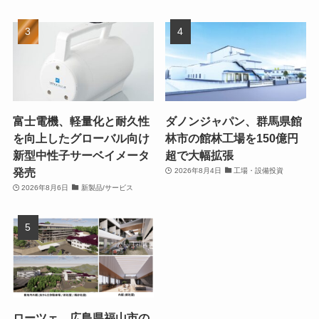
富士電機、軽量化と耐久性
ダノンジャパン、群馬県館
を向上したグローバル向け
林市の館林工場を150億円
新型中性子サーベイメータ
超で大幅拡張
発売
2026年8月4日
工場・設備投資
2026年8月6日
新製品/サービス
ローツェ、広島県福山市の