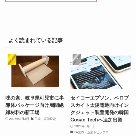
よく読まれている記事
味の素、岐阜県可児市に半
セイコーエプソン、ペロブ
導体パッケージ向け層間絶
スカイト太陽電池向けイン
縁材料の新工場
クジェット装置開発の韓国
Gosan Techへ追加出資
2026年8月3日
工場・設備投資
2026年8月6日
FA業界・企業トピックス