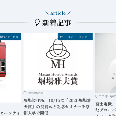
article
新着記事
製品/サービス
イベント・セミナー
2026年8月6日
2026年8月6
堀場製作所、10/15に「2026堀場雅
富士電機、
夫賞」の授賞式と記念セミナーを京
たグローバ
都大学で開催
」セーフティ