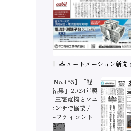
オートメーション新聞
トメーション新聞 No.455】「経
造実態調査二次集計結果」2024年製
付加価値額86兆円 / 三菱電機とソニ
ミコン AIビジョンセンサで協業 /
EC、安全に動かすセーフティコント
ラ（2026年8月5日発行）