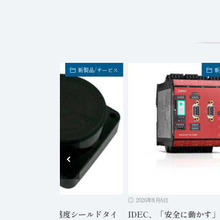
新製品/サービス
新
2026年8月6日
2026年8月6日
ンサテック、高感度シールドタイ
IDEC、「安全に動かす