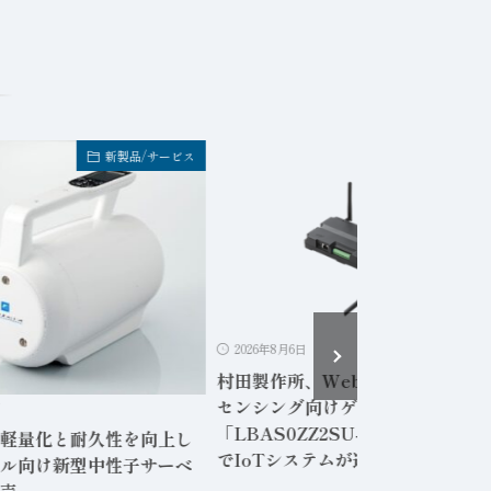
新製品/サービス
新製品/サービ
2026年8月6日
村田製作所、Webアプリ内蔵の無
センシング向けゲートウェイ
日
「LBAS0ZZ2SU-001」専用PC
軽量化と耐久性を向上し
でIoTシステムが運用可能に
ル向け新型中性子サーベ