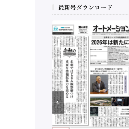
最新号ダウンロード
構造実態調査二次集
/ 三菱電機とソニー
C、安全に動かすセ
行）