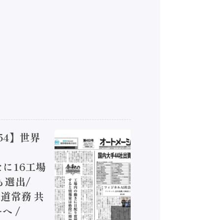
54】世界
【オート
ジカルA
新たに16工場
装に活発
も選出/
兵神装備
道常務 共
が挑むデ
へ /
発行）