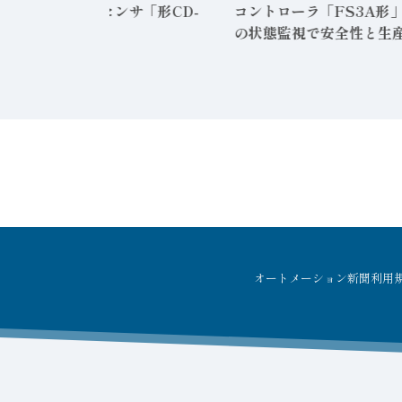
静電容量形近接センサ「形CD-
コントローラ「FS3A形」
12」発売
の状態監視で安全性と生
オートメーション新聞利用