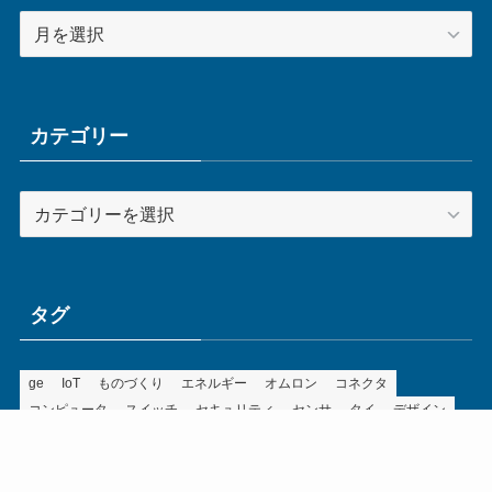
ア
ー
カ
イ
ブ
カテゴリー
カ
テ
ゴ
リ
ー
タグ
ge
IoT
ものづくり
エネルギー
オムロン
コネクタ
コンピュータ
スイッチ
セキュリティ
センサ
タイ
デザイン
デジタル
ドイツ
バリ
ライン
ロボット
三菱電機
中国
企業
制御機器
制御盤
効率化
動向
半導体
安全
展示会
採用
接続
搬送
改善
機械
液晶
温度
無線
物流