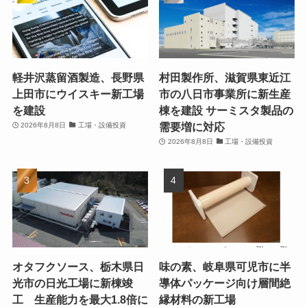
軽井沢蒸留酒製造、長野県
村田製作所、滋賀県東近江
上田市にウイスキー新工場
市の八日市事業所に新生産
を建設
棟を建設 サーミスタ製品の
需要増に対応
2026年8月8日
工場・設備投資
2026年8月8日
工場・設備投資
オタフクソース、栃木県日
味の素、岐阜県可児市に半
光市の日光工場に新棟竣
導体パッケージ向け層間絶
工 生産能力を最大1.8倍に
縁材料の新工場