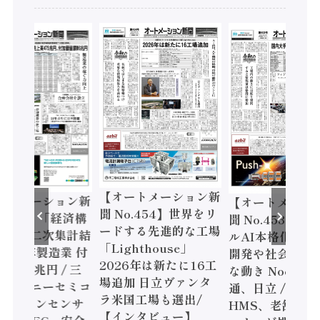
【オートメーション新
ートメーション新
【オートメーシ
聞 No.454】世界をリ
o.455】「経済構
聞 No.453】フ
ードする先進的な工場
態調査二次集計結
ルAI本格化へ 国
「Lighthouse」
024年製造業 付
開発や社会実装
2026年は新たに16工
額86兆円 / 三
な動き Noetra
場追加 日立ヴァンタ
機とソニーセミコ
通、日立 / 兵神
ラ米国工場も選出/
AIビジョンセンサ
HMS、老舗ポン
【インタビュー】