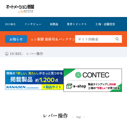
HOME
インタビュー
新製品
業界トピックス
工場・設備投資
イ
！オートメーション新聞 最新号＆バックナンバーを無料で公開中 詳細はこちら
お知らせ
HOME
レバー操作
レバー操作
tag