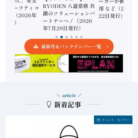
 / IDEC、安全
ーカーが挑むデ
RYODEN 八道常務 共
かすセーフティコ
用 など（2026
創のソリューションパ
ローラ（2026年
22日発行）
ートナーへ / （2026
5日発行）
年7月29日発行）
最新号＆バックナンバー一覧
article
新着記事
イベント・セミナー