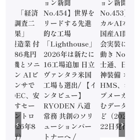
ン新聞
ョン新聞
ョン新聞
.455】「経済
No.454】世界を
No.453】
造実態調査二
リードする先進
カルAI本格
集計結果」
的な工場
国産AI開発
24年製造業 付
「Lighthouse」
会実装に活
値額86兆円
2026年は新たに
動き Noetr
三菱電機とソニ
16工場追加 日立
士通、日立 /
ミコン AIビ
ヴァンタラ米国
神装備 ×
ョンセンサで
工場も選出/ 【イ
HMS、老舗
 / IDEC、安
ンタビュー】
プメーカー
に動かすセー
RYODEN 八道
むデータ活用
ティコントロ
常務 共創のソリ
ど（2026年
（2026年8
ューションパー
22日発行）
日発行）
トナーへ /