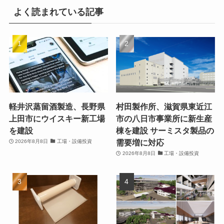
よく読まれている記事
軽井沢蒸留酒製造、長野県
村田製作所、滋賀県東近江
上田市にウイスキー新工場
市の八日市事業所に新生産
を建設
棟を建設 サーミスタ製品の
需要増に対応
2026年8月8日
工場・設備投資
2026年8月8日
工場・設備投資