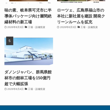
味の素、岐阜県可児市に半
ローツェ、広島県福山市の
導体パッケージ向け層間絶
本社に新社屋を建設 開発ク
縁材料の新工場
リーンルームを拡充
2026年8月3日
工場・設備投資
2026年8月3日
工場・設備投資
ダノンジャパン、群馬県館
林市の館林工場を150億円
超で大幅拡張
2026年8月4日
工場・設備投資