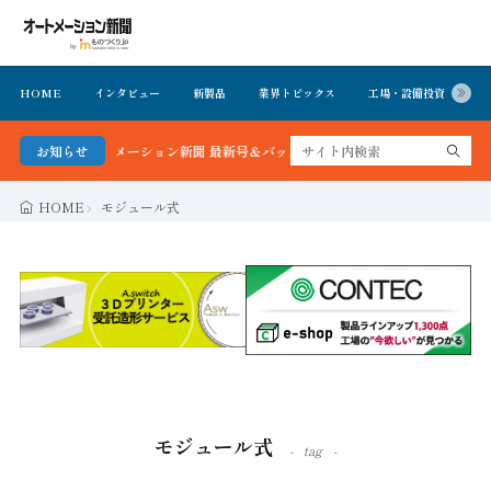
HOME
インタビュー
新製品
業界トピックス
工場・設備投資
イ
分かる！オートメーション新聞 最新号＆バックナンバーを無料で公開中 詳細はこち
お知らせ
HOME
モジュール式
モジュール式
tag