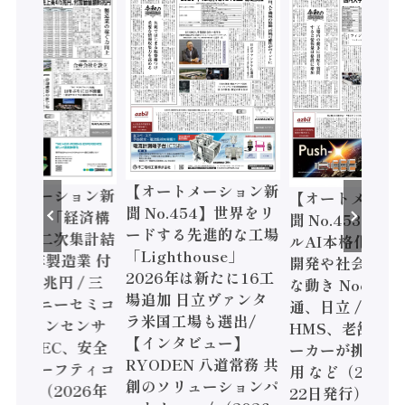
【オートメーション新
ートメーション新
【オートメーシ
聞 No.454】世界をリ
o.455】「経済構
聞 No.453】フ
ードする先進的な工場
態調査二次集計結
ルAI本格化へ 国
「Lighthouse」
024年製造業 付
開発や社会実装
2026年は新たに16工
額86兆円 / 三
な動き Noetra
場追加 日立ヴァンタ
機とソニーセミコ
通、日立 / 兵神
ラ米国工場も選出/
AIビジョンセンサ
HMS、老舗ポン
【インタビュー】
 / IDEC、安全
ーカーが挑むデ
RYODEN 八道常務 共
かすセーフティコ
用 など（2026
創のソリューションパ
ローラ（2026年
22日発行）