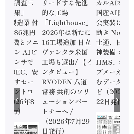
造実態調査二
リードする先進
カルAI本格
集計結果」
的な工場
国産AI開発
24年製造業 付
「Lighthouse」
会実装に活
値額86兆円
2026年は新たに
動き Noetr
三菱電機とソニ
16工場追加 日立
士通、日立 /
ミコン AIビ
ヴァンタラ米国
神装備 ×
ョンセンサで
工場も選出/ 【イ
HMS、老舗
 / IDEC、安
ンタビュー】
プメーカー
に動かすセー
RYODEN 八道
むデータ活用
ティコントロ
常務 共創のソリ
ど（2026年
（2026年8
ューションパー
22日発行）
日発行）
トナーへ /
（2026年7月29
日発行）