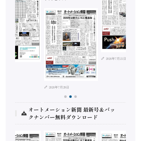
2026年7月21日
年8月4日
2026年7月28日
オートメーション新聞 最新号＆バッ
クナンバー無料ダウンロード