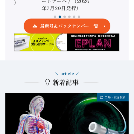
ートナーへ / （2026
5日発行）
年7月29日発行）
最新号＆バックナンバー一覧
article
新着記事
工場・設備投資