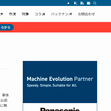
ナ
市況
特集
コラム
バックナンバ
お問合わせ
ちらから
、車体
 以前
に無