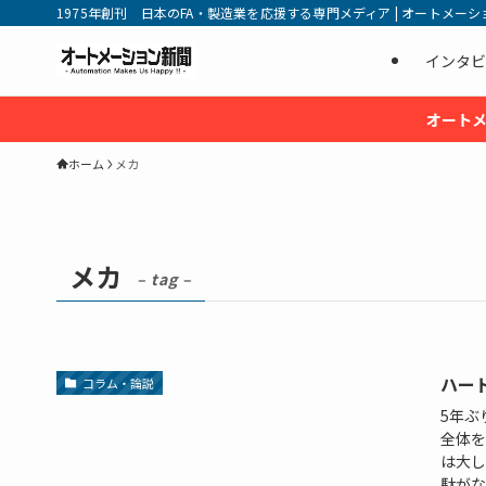
1975年創刊 日本のFA・製造業を応援する専門メディア | オートメーション新
インタビ
オートメ
ホーム
メカ
メカ
– tag –
ハー
コラム・論説
5年ぶ
全体を
は大し
駄がなく