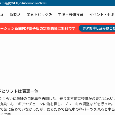
聞WEB／AutomationNews
ュ
新製品
業界トピックス
工場・設備投資
イベント・セミ
ーション新聞PDF電子版の定期購読は無料です
ボタお申し込みはこ
ドとソフトは表裏一体
りくらいに趣味の自転車を再開した。乗り出す前に整備が必要だと思い
丸洗いしてギアやチェーンに油を挿し、ブレーキの調整などを行った。
て気に留めていなかったが、あらためて自転車の各パーツを見ると本当
て美...