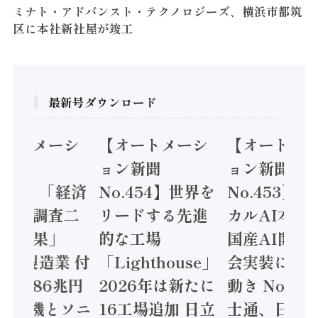
ミナト・アドバンスト・テクノロジーズ、横浜市都筑
区に本社新社屋が竣工
最新号ダウンロード
オートメーシ
【オートメーシ
【オートメ
ン新聞
ョン新聞
ョン新聞
.455】「経済
No.454】世界を
No.453】
造実態調査二
リードする先進
カルAI本格
集計結果」
的な工場
国産AI開発
24年製造業 付
「Lighthouse」
会実装に活
値額86兆円
2026年は新たに
動き Noetr
三菱電機とソニ
16工場追加 日立
士通、日立 /