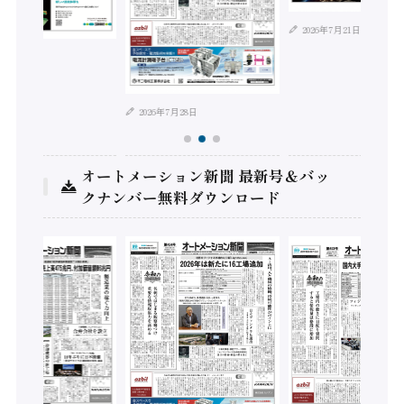
2026年7月21日
年8月4日
2026年7月28日
オートメーション新聞 最新号＆バッ
クナンバー無料ダウンロード