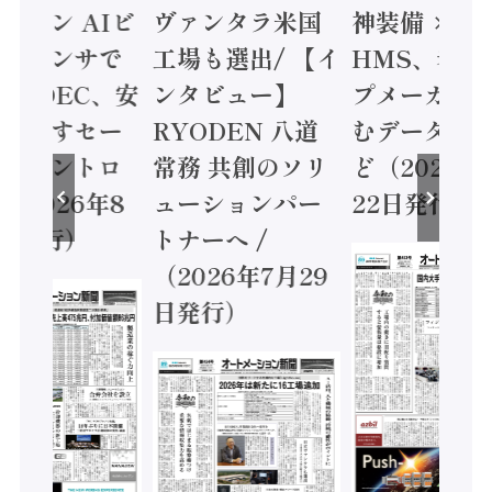
ミコン AIビ
ヴァンタラ米国
神装備 ×
ョンセンサで
工場も選出/ 【イ
HMS、老舗
 / IDEC、安
ンタビュー】
プメーカー
に動かすセー
RYODEN 八道
むデータ活用
ティコントロ
常務 共創のソリ
ど（2026年
（2026年8
ューションパー
22日発行）
日発行）
トナーへ /
（2026年7月29
日発行）