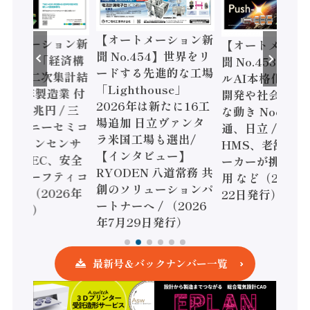
【オートメーション新
ートメーション新
【オートメーシ
聞 No.454】世界をリ
o.455】「経済構
聞 No.453】フ
ードする先進的な工場
態調査二次集計結
ルAI本格化へ 国
「Lighthouse」
024年製造業 付
開発や社会実装
2026年は新たに16工
額86兆円 / 三
な動き Noetra
場追加 日立ヴァンタ
機とソニーセミコ
通、日立 / 兵神
ラ米国工場も選出/
AIビジョンセンサ
HMS、老舗ポン
【インタビュー】
 / IDEC、安全
ーカーが挑むデ
RYODEN 八道常務 共
かすセーフティコ
用 など（2026
創のソリューションパ
ローラ（2026年
22日発行）
ートナーへ / （2026
5日発行）
年7月29日発行）
最新号＆バックナンバー一覧