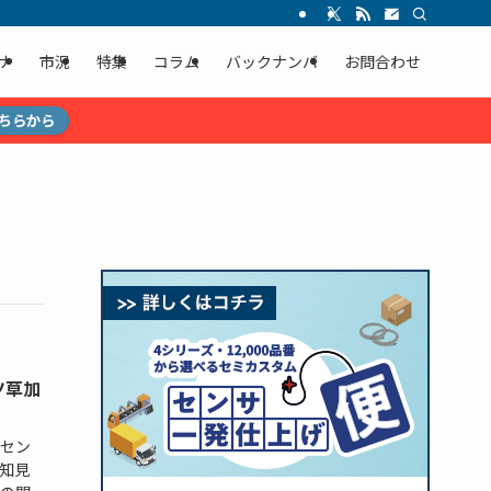
ナ
市況
特集
コラム
バックナンバ
お問合わせ
ちらから
ツ草加
セン
知見