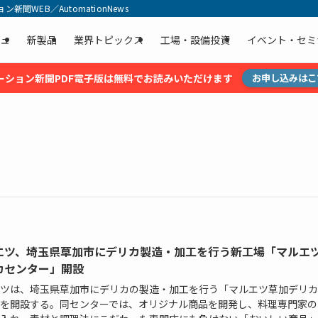
聞WEB／AutomationNews
ュ
新製品
業界トピックス
工場・設備投資
イベント・セミ
ーション新聞PDF電子版は無料でお読みいただけます
お申し込みはこ
エツ、埼玉県草加市にデリカ製造・加工を行う新工場「マルエ
カセンター」開設
ツは、埼玉県草加市にデリカの製造・加工を行う「マルエツ草加デリカ
を開設する。同センターでは、オリジナル商品を開発し、料理専門家の