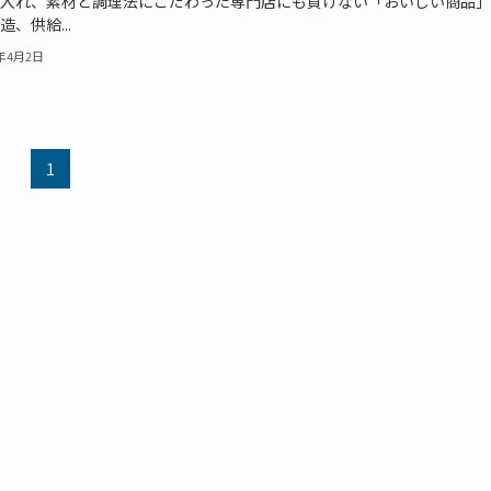
入れ、素材と調理法にこだわった専門店にも負けない「おいしい商品」
造、供給...
4年4月2日
1