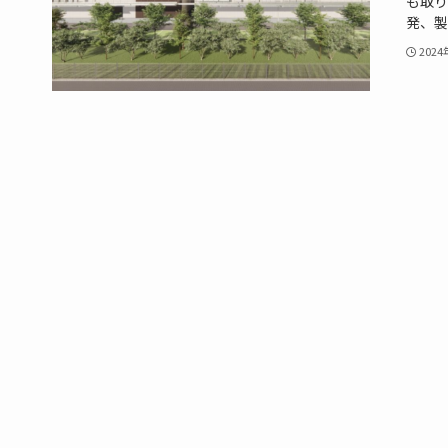
も取り
発、製
202