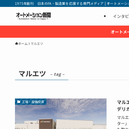
1975年創刊 日本のFA・製造業を応援する専門メディア | オートメーション新
インタビ
オートメ
ホーム
マルエツ
マルエツ
– tag –
マル
工場・設備投資
デリ
マルエ
ター」