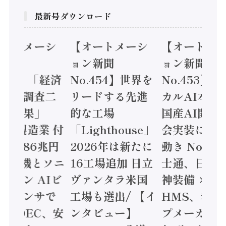
最新号ダウンロード
オートメーシ
【オートメーシ
【オートメ
ン新聞
ョン新聞
ョン新聞
.455】「経済
No.454】世界を
No.453】
造実態調査二
リードする先進
カルAI本格
集計結果」
的な工場
国産AI開発
24年製造業 付
「Lighthouse」
会実装に活
値額86兆円
2026年は新たに
動き Noetr
三菱電機とソニ
16工場追加 日立
士通、日立 /
ミコン AIビ
ヴァンタラ米国
神装備 ×
ョンセンサで
工場も選出/ 【イ
HMS、老舗
 / IDEC、安
ンタビュー】
プメーカー