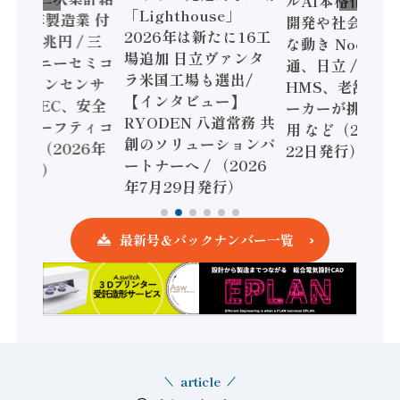
ルAI本格化へ 国
「Lighthouse」
024年製造業 付
開発や社会実装
2026年は新たに16工
額86兆円 / 三
な動き Noetra
場追加 日立ヴァンタ
機とソニーセミコ
通、日立 / 兵神
ラ米国工場も選出/
AIビジョンセンサ
HMS、老舗ポン
【インタビュー】
 / IDEC、安全
ーカーが挑むデ
RYODEN 八道常務 共
かすセーフティコ
用 など（2026
創のソリューションパ
ローラ（2026年
22日発行）
ートナーへ / （2026
5日発行）
年7月29日発行）
最新号＆バックナンバー一覧
article