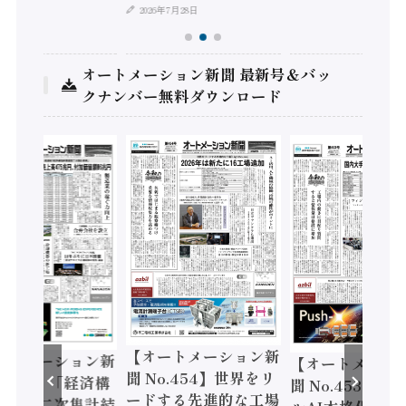
2026年7月28日
オートメーション新聞 最新号＆バッ
クナンバー無料ダウンロード
【オートメーション新
ートメーション新
【オートメーシ
聞 No.454】世界をリ
o.455】「経済構
聞 No.453】フ
ードする先進的な工場
態調査二次集計結