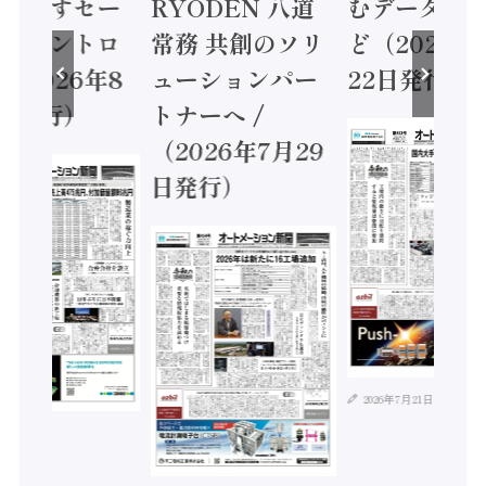
に動かすセー
RYODEN 八道
むデータ活用
ティコントロ
常務 共創のソリ
ど（2026年
（2026年8
ューションパー
22日発行）
日発行）
トナーへ /
（2026年7月29
日発行）
2026年7月21日
年8月4日