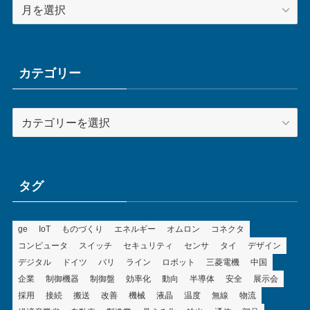
ア
ー
カ
イ
ブ
カテゴリー
カ
テ
ゴ
リ
ー
タグ
ge
IoT
ものづくり
エネルギー
オムロン
コネクタ
コンピュータ
スイッチ
セキュリティ
センサ
タイ
デザイン
デジタル
ドイツ
バリ
ライン
ロボット
三菱電機
中国
企業
制御機器
制御盤
効率化
動向
半導体
安全
展示会
採用
接続
搬送
改善
機械
液晶
温度
無線
物流