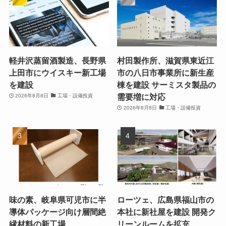
軽井沢蒸留酒製造、長野県
村田製作所、滋賀県東近江
上田市にウイスキー新工場
市の八日市事業所に新生産
を建設
棟を建設 サーミスタ製品の
需要増に対応
2026年8月8日
工場・設備投資
2026年8月8日
工場・設備投資
味の素、岐阜県可児市に半
ローツェ、広島県福山市の
導体パッケージ向け層間絶
本社に新社屋を建設 開発ク
縁材料の新工場
リーンルームを拡充