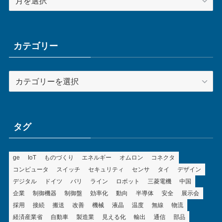
ー
カ
イ
ブ
カテゴリー
カ
テ
ゴ
リ
ー
タグ
ge
IoT
ものづくり
エネルギー
オムロン
コネクタ
コンピュータ
スイッチ
セキュリティ
センサ
タイ
デザイン
デジタル
ドイツ
バリ
ライン
ロボット
三菱電機
中国
企業
制御機器
制御盤
効率化
動向
半導体
安全
展示会
採用
接続
搬送
改善
機械
液晶
温度
無線
物流
経済産業省
自動車
製造業
見える化
輸出
通信
部品