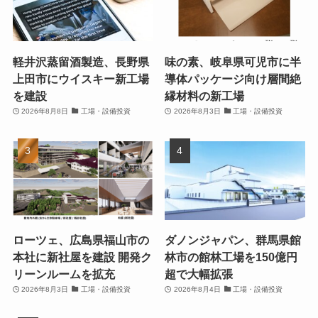
軽井沢蒸留酒製造、長野県
味の素、岐阜県可児市に半
上田市にウイスキー新工場
導体パッケージ向け層間絶
を建設
縁材料の新工場
2026年8月8日
工場・設備投資
2026年8月3日
工場・設備投資
ローツェ、広島県福山市の
ダノンジャパン、群馬県館
本社に新社屋を建設 開発ク
林市の館林工場を150億円
リーンルームを拡充
超で大幅拡張
2026年8月3日
工場・設備投資
2026年8月4日
工場・設備投資