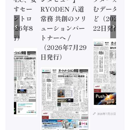
に動かすセー
RYODEN 八道
むデータ活用
ティコントロ
常務 共創のソリ
ど（2026年
（2026年8
ューションパー
22日発行）
日発行）
トナーへ /
（2026年7月29
日発行）
2026年7月21日
年8月4日