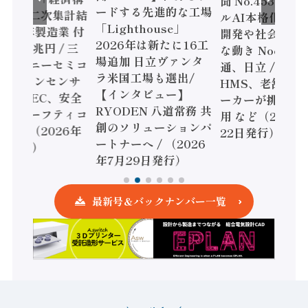
聞 No.453】フ
ードする先進的な工場
態調査二次集計結
ルAI本格化へ 国
「Lighthouse」
024年製造業 付
開発や社会実装
2026年は新たに16工
額86兆円 / 三
な動き Noetra
場追加 日立ヴァンタ
機とソニーセミコ
通、日立 / 兵神
ラ米国工場も選出/
AIビジョンセンサ
HMS、老舗ポン
【インタビュー】
 / IDEC、安全
ーカーが挑むデ
RYODEN 八道常務 共
かすセーフティコ
用 など（2026
創のソリューションパ
ローラ（2026年
22日発行）
ートナーへ / （2026
5日発行）
年7月29日発行）
最新号＆バックナンバー一覧