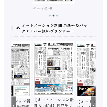
2026年7月28日
オートメーション新聞 最新号＆バッ
クナンバー無料ダウンロード
【オートメーション新
ートメーション新
【オートメーシ
聞 No.454】世界をリ
o.455】「経済構