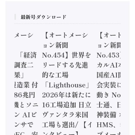
最新号ダウンロード
オートメーシ
【オートメーシ
【オートメ
ン新聞
ョン新聞
ョン新聞
.455】「経済
No.454】世界を
No.453】
造実態調査二
リードする先進
カルAI本格
集計結果」
的な工場
国産AI開発
24年製造業 付
「Lighthouse」
会実装に活
値額86兆円
2026年は新たに
動き Noetr
三菱電機とソニ
16工場追加 日立
士通、日立 /
ミコン AIビ
ヴァンタラ米国
神装備 ×
ョンセンサで
工場も選出/ 【イ
HMS、老舗
 / IDEC、安
ンタビュー】
プメーカー