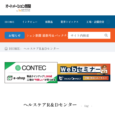
HOME
インタビュー
新製品
業界トピックス
工場・設備投資
イ
！オートメーション新聞 最新号＆バックナンバーを無料で公開中 詳細はこちら
お知らせ
HOME
ヘルスケアR＆Dセンター
ヘルスケアR＆Dセンター
tag