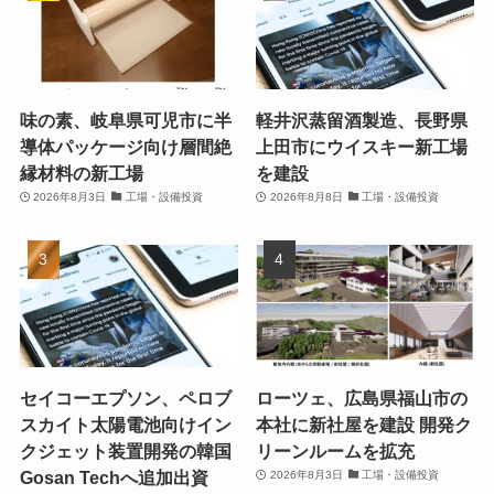
味の素、岐阜県可児市に半
軽井沢蒸留酒製造、長野県
導体パッケージ向け層間絶
上田市にウイスキー新工場
縁材料の新工場
を建設
2026年8月3日
工場・設備投資
2026年8月8日
工場・設備投資
セイコーエプソン、ペロブ
ローツェ、広島県福山市の
スカイト太陽電池向けイン
本社に新社屋を建設 開発ク
クジェット装置開発の韓国
リーンルームを拡充
Gosan Techへ追加出資
2026年8月3日
工場・設備投資