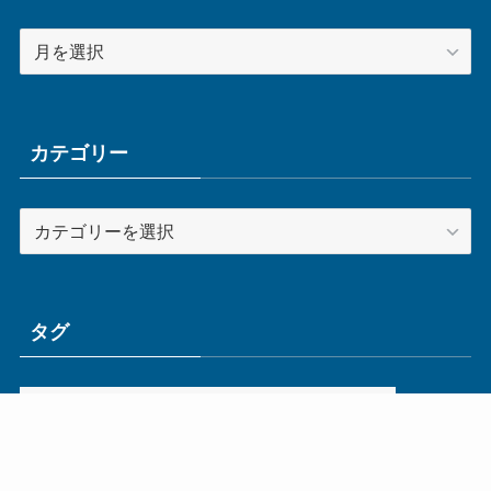
ア
ー
カ
イ
ブ
カテゴリー
カ
テ
ゴ
リ
ー
タグ
ge
IoT
ものづくり
エネルギー
オムロン
コネクタ
コンピュータ
スイッチ
セキュリティ
センサ
タイ
デザイン
デジタル
ドイツ
バリ
ライン
ロボット
三菱電機
中国
企業
制御機器
制御盤
効率化
動向
半導体
安全
展示会