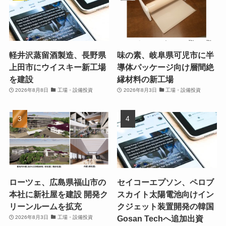
軽井沢蒸留酒製造、長野県
味の素、岐阜県可児市に半
上田市にウイスキー新工場
導体パッケージ向け層間絶
を建設
縁材料の新工場
2026年8月8日
工場・設備投資
2026年8月3日
工場・設備投資
ローツェ、広島県福山市の
セイコーエプソン、ペロブ
本社に新社屋を建設 開発ク
スカイト太陽電池向けイン
リーンルームを拡充
クジェット装置開発の韓国
Gosan Techへ追加出資
2026年8月3日
工場・設備投資