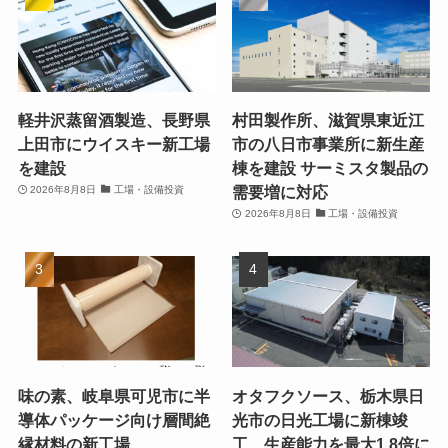
軽井沢蒸留酒製造、長野県
村田製作所、滋賀県東近江
上田市にウイスキー新工場
市の八日市事業所に新生産
を建設
棟を建設 サーミスタ製品の
需要増に対応
2026年8月8日
工場・設備投資
2026年8月8日
工場・設備投資
味の素、岐阜県可児市に半
オタフクソース、栃木県日
導体パッケージ向け層間絶
光市の日光工場に新棟竣
縁材料の新工場
工 生産能力を最大1.8倍に