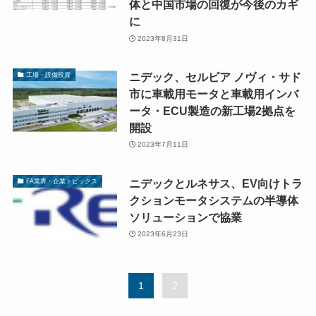
体と中国市場の回復が今後のカギ
に
2023年8月31日
ニデック、セルビア ノヴィ・サド
工場・設備投資
市に車載用モータと車載用インバ
ータ・ECU製造の新工場2拠点を
開設
2023年7月11日
ニデックとルネサス、EV向けトラ
FA業界・企業トピックス
クションモータシステムの半導体
ソリューションで協業
2023年6月23日
1
2