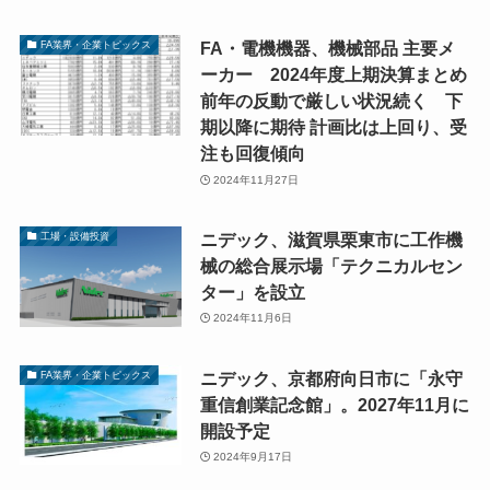
FA・電機機器、機械部品 主要メ
FA業界・企業トピックス
ーカー 2024年度上期決算まとめ
前年の反動で厳しい状況続く 下
期以降に期待 計画比は上回り、受
注も回復傾向
2024年11月27日
ニデック、滋賀県栗東市に工作機
工場・設備投資
械の総合展示場「テクニカルセン
ター」を設立
2024年11月6日
ニデック、京都府向日市に「永守
FA業界・企業トピックス
重信創業記念館」。2027年11月に
開設予定
2024年9月17日