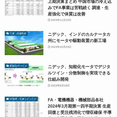
上期決算まとめ 中国市場の冷え込
みでFA事業は苦戦続く 調達・生
産強化で体質は改善
2023年11月15日
ニデック、インドのカルナータカ
工場・設備投資
州にモータや駆動装置の新工場
2023年10月23日
ニデック、知能化モータでデジタ
新製品/サービス
ルツイン・分散制御を実現できる
仕組み開発
2023年9月19日
FA・電機機器・機械部品各社
FA業界・企業トピックス
2024年3月期第一四半期決算 生産
回復と受注残消化で増収確保 半導