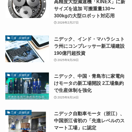
高精度大型減速機「KINEX」に新
サイズを追加 可搬重量130〜
300kgの大型ロボット対応用
2026年2月27日
ニデック、インド・マハラシュト
工場・設備投資
ラ州にコンプレッサー新工場建設
190億円超投資
2025年9月29日
ニデック、中国・青島市に家電向
工場・設備投資
けモータの新工場開設 2工場集約
で生産体制を強化
2025年9月14日
ニデック自動車モータ（浙江）、
工場・設備投資
中国浙江省初の「先進レベルのス
マート工場」に認定