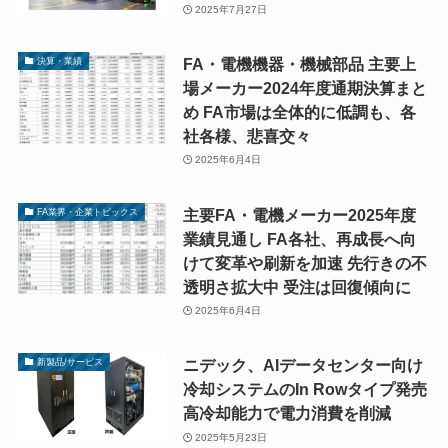
2025年7月27日
FA・電機機器・機械部品 主要上
決算・業績
場メーカー2024年度通期決算まと
め FA市場は全体的に低調も、各
社各様、悲喜交々
2025年6月4日
主要FA・電機メーカー2025年度
FA業界・企業トピックス
業績見通し FA各社、再成長へ向
けて変革や刷新を加速 先行きの不
透明さ拡大中 受注は回復傾向に
2025年6月4日
ニデック、AIデータセンター向け
新製品/サービス
冷却システムのIn Rowタイプ発売
高冷却能力で電力消費を削減
2025年5月23日