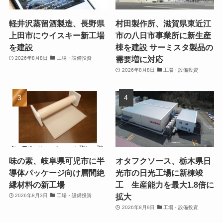
軽井沢蒸留酒製造、長野県
村田製作所、滋賀県東近江
上田市にウイスキー新工場
市の八日市事業所に新生産
を建設
棟を建設 サーミスタ製品の
需要増に対応
2026年8月8日
工場・設備投資
2026年8月8日
工場・設備投資
味の素、岐阜県可児市に半
オタフクソース、栃木県日
導体パッケージ向け層間絶
光市の日光工場に新棟竣
縁材料の新工場
工 生産能力を最大1.8倍に
拡大
2026年8月3日
工場・設備投資
2026年8月9日
工場・設備投資