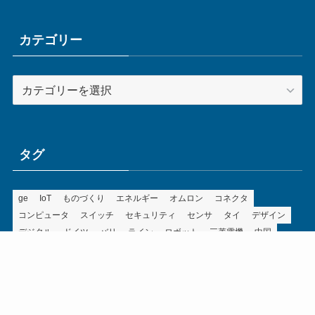
カ
イ
ブ
カテゴリー
カ
テ
ゴ
リ
ー
タグ
ge
IoT
ものづくり
エネルギー
オムロン
コネクタ
コンピュータ
スイッチ
セキュリティ
センサ
タイ
デザイン
デジタル
ドイツ
バリ
ライン
ロボット
三菱電機
中国
企業
制御機器
制御盤
効率化
動向
半導体
安全
展示会
採用
接続
搬送
改善
機械
液晶
温度
無線
物流
経済産業省
自動車
製造業
見える化
輸出
通信
部品
電子部品
電気