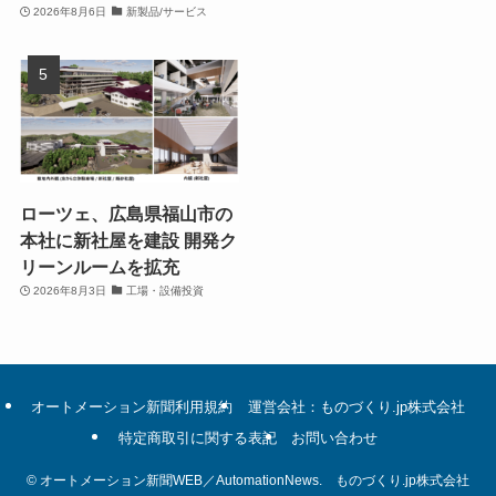
2026年8月6日
新製品/サービス
ローツェ、広島県福山市の
本社に新社屋を建設 開発ク
リーンルームを拡充
2026年8月3日
工場・設備投資
オートメーション新聞利用規約
運営会社：ものづくり.jp株式会社
特定商取引に関する表記
お問い合わせ
©
オートメーション新聞WEB／AutomationNews. ものづくり.jp株式会社