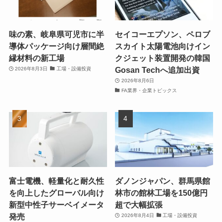
味の素、岐阜県可児市に半
セイコーエプソン、ペロブ
導体パッケージ向け層間絶
スカイト太陽電池向けイン
縁材料の新工場
クジェット装置開発の韓国
Gosan Techへ追加出資
2026年8月3日
工場・設備投資
2026年8月6日
FA業界・企業トピックス
富士電機、軽量化と耐久性
ダノンジャパン、群馬県館
を向上したグローバル向け
林市の館林工場を150億円
新型中性子サーベイメータ
超で大幅拡張
発売
2026年8月4日
工場・設備投資