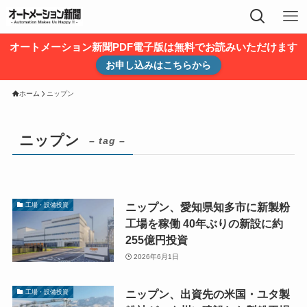
オートメーション新聞PDF電子版は無料でお読みいただけます
お申し込みはこちらから
ホーム
ニップン
ニップン
– tag –
ニップン、愛知県知多市に新製粉
工場・設備投資
工場を稼働 40年ぶりの新設に約
255億円投資
2026年6月1日
ニップン、出資先の米国・ユタ製
工場・設備投資