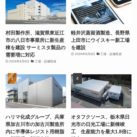
村田製作所、滋賀県東近江
軽井沢蒸留酒製造、長野県
市の八日市事業所に新生産
上田市にウイスキー新工場
棟を建設 サーミスタ製品の
を建設
需要増に対応
2026年8月8日
工場・設備投資
2026年8月8日
工場・設備投資
ハリマ化成グループ、兵庫
オタフクソース、栃木県日
県加古川市の加古川製造所
光市の日光工場に新棟竣
内に半導体レジスト用樹脂
工 生産能力を最大1.8倍に