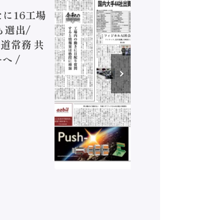
新たに16工場
装に活発
も選出/
兵神装備
道常務 共
が挑むデ
へ /
発行）