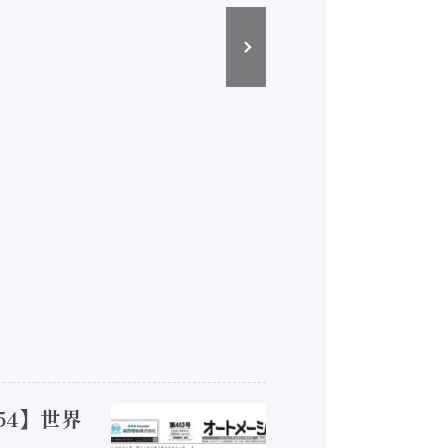
54】世界
【オート
ジカルA