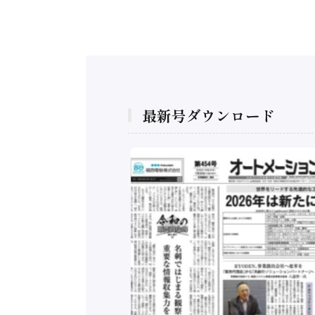
最新号ダウンロード
構造実態調査二次集
/ 三菱電機とソニー
C、安全に動かすセ
行）