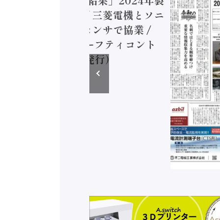
付加価値額86兆円 / 三菱電機とソニ
ミコン AIビジョンセンサで協業 /
EC、安全に動かすセーフティコント
ラ（2026年8月5日発行）