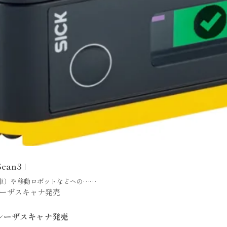
can3」
送車）や移動ロボットなどへの……
・レーザスキャナ発売