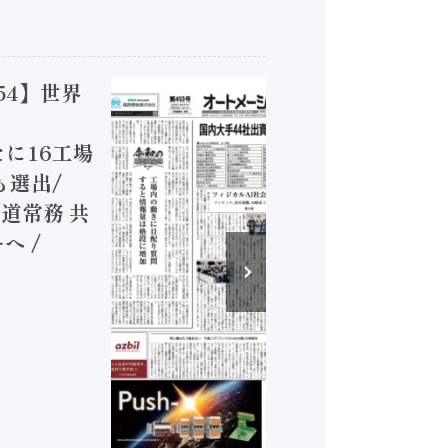
54】世界
【オート
ジカルA
新たに16工場
装に活発
も選出/
兵神装備
道常務 共
が挑むデ
へ /
発行）