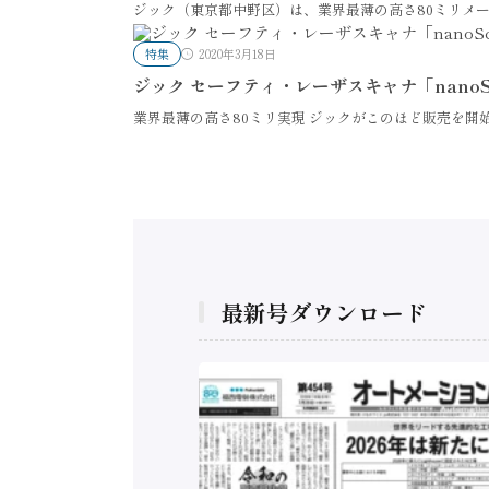
ジック（東京都中野区）は、業界最薄の高さ80ミリメ
特集
2020年3月18日
ジック セーフティ・レーザスキャナ「nanoS
業界最薄の高さ80ミリ実現 ジックがこのほど販売を開
最新号ダウンロード
構造実態調査二次集
/ 三菱電機とソニー
C、安全に動かすセ