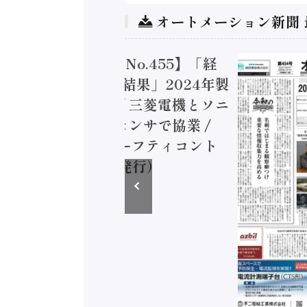
オートメーション新聞
トメーション新聞 No.455】「経
造実態調査二次集計結果」2024年製
付加価値額86兆円 / 三菱電機とソニ
ミコン AIビジョンセンサで協業 /
EC、安全に動かすセーフティコント
ラ（2026年8月5日発行）