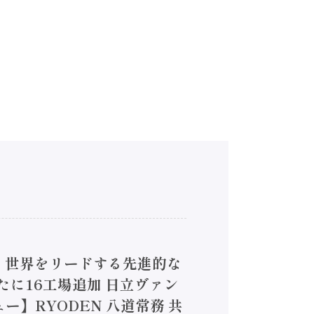
4】世界をリードする先進的な
は新たに16工場追加 日立ヴァン
ー】RYODEN 八道常務 共