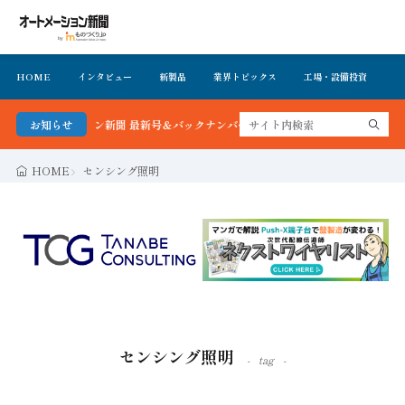
HOME
インタビュー
新製品
業界トピックス
工場・設備投資
イ
ートメーション新聞 最新号＆バックナンバーを無料で公開中 詳細はこちら
お知らせ
HOME
センシング照明
センシング照明
tag