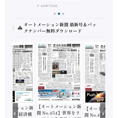
2026年7月28日
オートメーション新聞 最新号＆バッ
クナンバー無料ダウンロード
【オートメーション新
ートメーション新
【オートメーシ
聞 No.454】世界をリ
o.455】「経済構
聞 No.453】フ