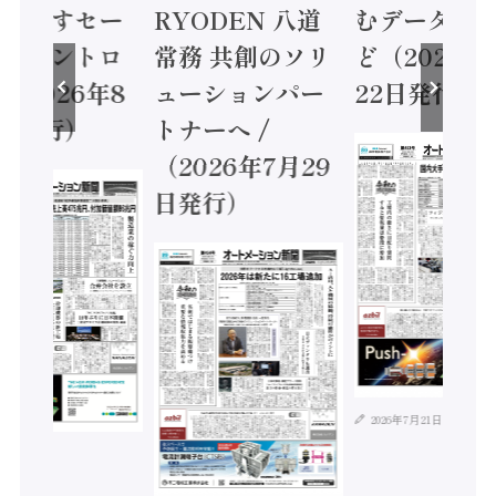
に動かすセー
RYODEN 八道
むデータ活用
ティコントロ
常務 共創のソリ
ど（2026年
（2026年8
ューションパー
22日発行）
日発行）
トナーへ /
（2026年7月29
日発行）
2026年7月21日
年8月4日