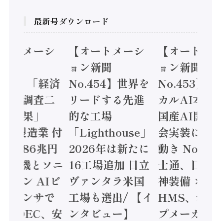
最新号ダウンロード
オートメーシ
【オートメーシ
【オートメ
ン新聞
ョン新聞
ョン新聞
.455】「経済
No.454】世界を
No.453】
造実態調査二
リードする先進
カルAI本格
集計結果」
的な工場
国産AI開発
24年製造業 付
「Lighthouse」
会実装に活
値額86兆円
2026年は新たに
動き Noetr
三菱電機とソニ
16工場追加 日立
士通、日立 /
ミコン AIビ
ヴァンタラ米国
神装備 ×
ョンセンサで
工場も選出/ 【イ
HMS、老舗
 / IDEC、安
ンタビュー】
プメーカー