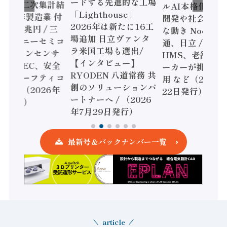
ードする先進的な工場
態調査二次集計結
ルAI本格化へ 国
「Lighthouse」
024年製造業 付
開発や社会実装
2026年は新たに16工
額86兆円 / 三
な動き Noetra
場追加 日立ヴァンタ
機とソニーセミコ
通、日立 / 兵神
ラ米国工場も選出/
AIビジョンセンサ
HMS、老舗ポン
【インタビュー】
 / IDEC、安全
ーカーが挑むデ
RYODEN 八道常務 共
かすセーフティコ
用 など（2026
創のソリューションパ
ローラ（2026年
22日発行）
ートナーへ / （2026
5日発行）
年7月29日発行）
最新号＆バックナンバー一覧
article