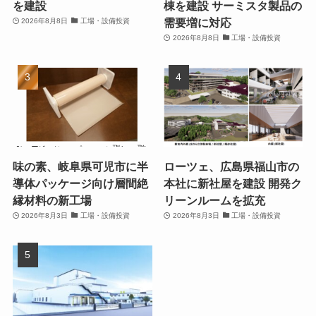
を建設
棟を建設 サーミスタ製品の
需要増に対応
2026年8月8日
工場・設備投資
2026年8月8日
工場・設備投資
味の素、岐阜県可児市に半
ローツェ、広島県福山市の
導体パッケージ向け層間絶
本社に新社屋を建設 開発ク
縁材料の新工場
リーンルームを拡充
2026年8月3日
工場・設備投資
2026年8月3日
工場・設備投資