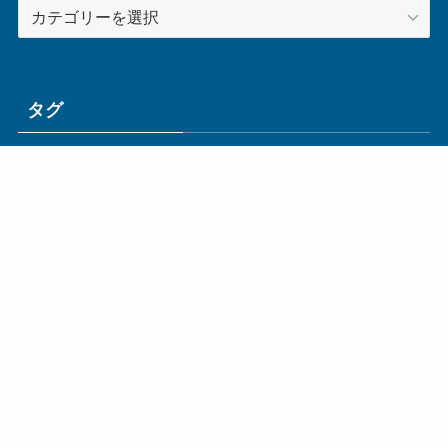
カ
テ
ゴ
リ
ー
タグ
ge
IoT
ものづくり
エネルギー
オムロン
コネクタ
コンピュータ
スイッチ
セキュリティ
センサ
タイ
デザイン
デジタル
ドイツ
バリ
ライン
ロボット
三菱電機
中国
企業
制御機器
制御盤
効率化
動向
半導体
安全
展示会
採用
接続
搬送
改善
機械
液晶
温度
無線
物流
経済産業省
自動車
製造業
見える化
輸出
通信
部品
電子部品
電気
オートメーション新聞利用規約
運営会社：ものづくり.jp株式会社
特定商取引に関する表記
お問い合わせ