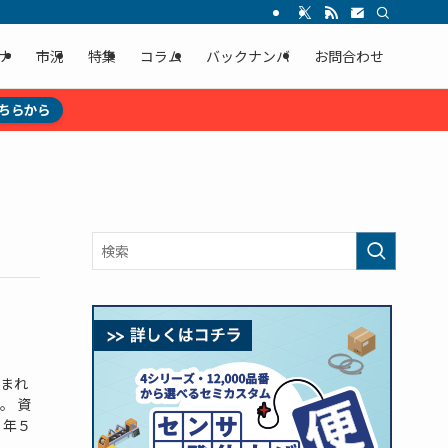
ナ
市況
特集
コラム
バックナンバ
お問合わせ
ちらから
まれ
。 資
３年５