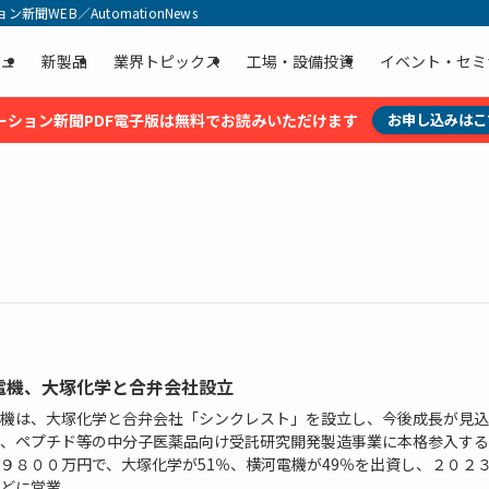
聞WEB／AutomationNews
ュ
新製品
業界トピックス
工場・設備投資
イベント・セミ
ーション新聞PDF電子版は無料でお読みいただけます
お申し込みはこ
電機、大塚化学と合弁会社設立
機は、大塚化学と合弁会社「シンクレスト」を設立し、今後成長が見込
、ペプチド等の中分子医薬品向け受託研究開発製造事業に本格参入する
９８００万円で、大塚化学が51％、横河電機が49％を出資し、２０２
どに営業...