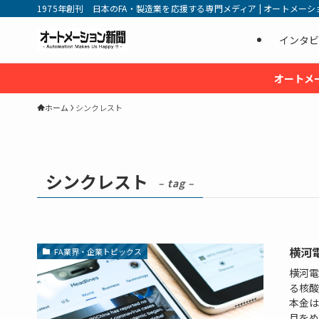
1975年創刊 日本のFA・製造業を応援する専門メディア | オートメーション新
インタビ
オートメ
ホーム
シンクレスト
シンクレスト
– tag –
横河
FA業界・企業トピックス
横河電
る核酸
本金は
月をめ