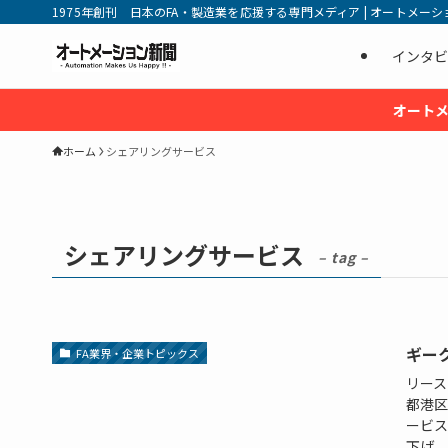
1975年創刊 日本のFA・製造業を応援する専門メディア | オートメーション新
インタビ
オートメ
ホーム
シェアリングサービス
シェアリングサービス
– tag –
ギー
FA業界・企業トピックス
リース
都港区
ービス
下げ、同