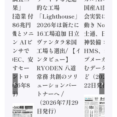
集計結果」
的な工場
国産AI開発
24年製造業 付
「Lighthouse」
会実装に活
値額86兆円
2026年は新たに
動き Noetr
三菱電機とソニ
16工場追加 日立
士通、日立 /
ミコン AIビ
ヴァンタラ米国
神装備 ×
ョンセンサで
工場も選出/ 【イ
HMS、老舗
 / IDEC、安
ンタビュー】
プメーカー
に動かすセー
RYODEN 八道
むデータ活用
ティコントロ
常務 共創のソリ
ど（2026年
（2026年8
ューションパー
22日発行）
日発行）
トナーへ /
（2026年7月29
日発行）