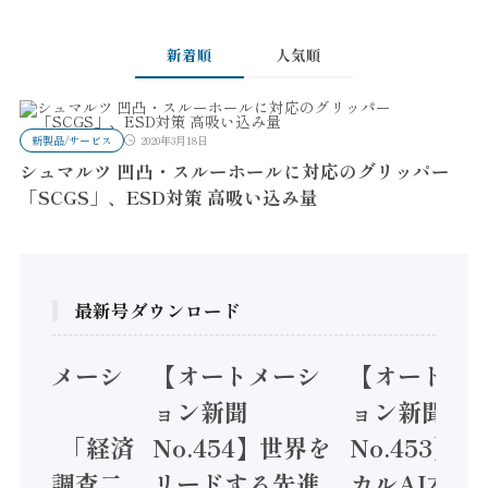
新着順
人気順
新製品/サービス
2020年3月18日
シュマルツ 凹凸・スルーホールに対応のグリッパー
「SCGS」、ESD対策 高吸い込み量
最新号ダウンロード
オートメーシ
【オートメーシ
【オートメ
ン新聞
ョン新聞
ョン新聞
.455】「経済
No.454】世界を
No.453】
造実態調査二
リードする先進
カルAI本格