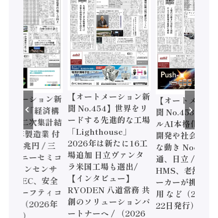
【オートメーション新
ートメーション新
【オートメーシ
聞 No.454】世界をリ
o.455】「経済構
聞 No.453】フ
ードする先進的な工場
態調査二次集計結
ルAI本格化へ 国
「Lighthouse」
024年製造業 付
開発や社会実装
2026年は新たに16工
額86兆円 / 三
な動き Noetra
場追加 日立ヴァンタ
機とソニーセミコ
通、日立 / 兵神
ラ米国工場も選出/
AIビジョンセンサ
HMS、老舗ポン
【インタビュー】
 / IDEC、安全
ーカーが挑むデ
RYODEN 八道常務 共
かすセーフティコ
用 など（2026
創のソリューションパ
ローラ（2026年
22日発行）
ートナーへ / （2026
5日発行）