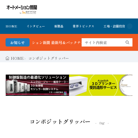
HOME
インタビュー
新製品
業界トピックス
工場・設備投資
イ
る！オートメーション新聞 最新号＆バックナンバーを無料で公開中 詳細はこちら
お知らせ
HOME
コンポジットグリッパー
コンポジットグリッパー
tag