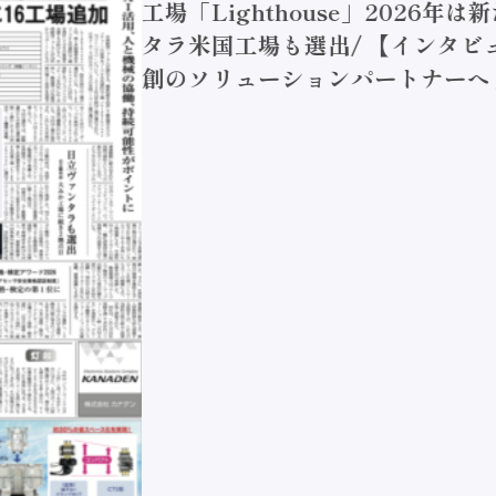
工場「Lighthouse」2026年
タラ米国工場も選出/ 【インタビュ
創のソリューションパートナーへ / 