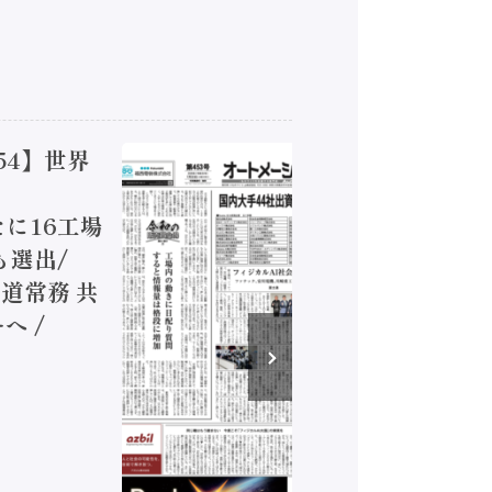
54】世界
【オート
ジカルA
新たに16工場
装に活発
も選出/
兵神装備
道常務 共
が挑むデ
へ /
発行）