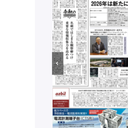
/ 三菱電機とソニー
C、安全に動かすセ
行）