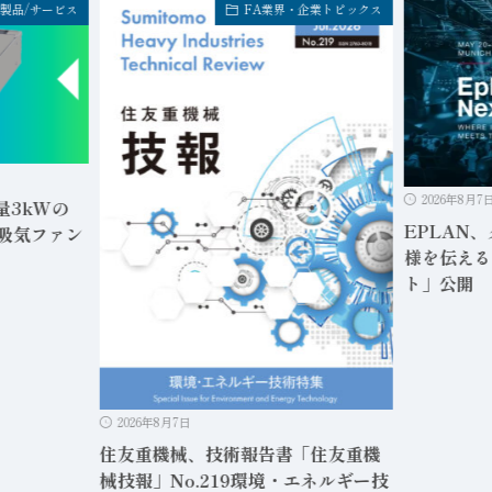
製品/サービス
FA業界・企業トピックス
2026年8月7
量3kWの
EPLAN
と吸気ファン
様を伝える「
ト」公開
2026年8月7日
住友重機械、技術報告書「住友重機
械技報」No.219環境・エネルギー技