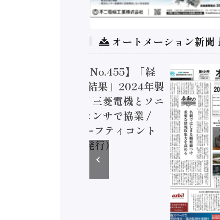
オートメーション新聞
トメーション新聞 No.455】「経
造実態調査二次集計結果」2024年製
付加価値額86兆円 / 三菱電機とソニ
ミコン AIビジョンセンサで協業 /
EC、安全に動かすセーフティコント
ラ（2026年8月5日発行）