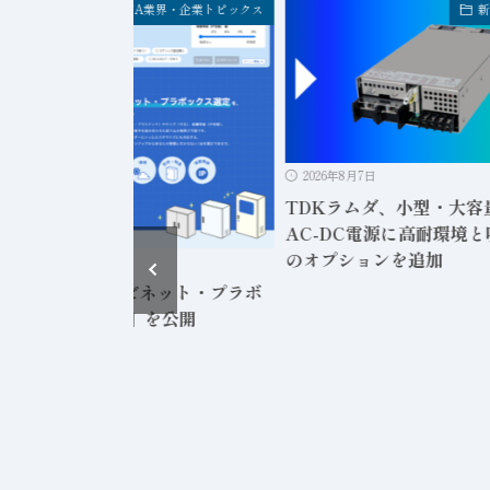
FA業界・企業トピックス
新
2026年8月7日
TDKラムダ、小型・大容
AC-DC電源に高耐環境
のオプションを追加
2026年8月7日
東工業、「キャビネット・プラボ
クス ナビサイト」を公開