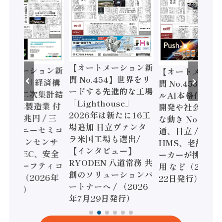
【オートメーション新
ートメーション新
【オートメーシ
聞 No.454】世界をリ
o.455】「経済構
聞 No.453】フ
ードする先進的な工場
態調査二次集計結
ルAI本格化へ 国
「Lighthouse」
024年製造業 付
開発や社会実装
2026年は新たに16工
額86兆円 / 三
な動き Noetra
場追加 日立ヴァンタ
機とソニーセミコ
通、日立 / 兵神
ラ米国工場も選出/
AIビジョンセンサ
HMS、老舗ポン
【インタビュー】
 / IDEC、安全
ーカーが挑むデ
RYODEN 八道常務 共
かすセーフティコ
用 など（2026
創のソリューションパ
ローラ（2026年
22日発行）
ートナーへ / （2026
5日発行）
年7月29日発行）