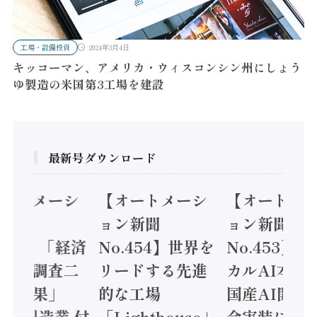
工場・設備投資
2024年3月4日
キッコーマン、アメリカ・ウィスコンシン州にしょう
ゆ製造の米国第3工場を建設
最新号ダウンロード
オートメーシ
【オートメーシ
【オートメ
ン新聞
ョン新聞
ョン新聞
.455】「経済
No.454】世界を
No.453】
造実態調査二
リードする先進
カルAI本格
集計結果」
的な工場
国産AI開発
24年製造業 付
「Lighthouse」
会実装に活