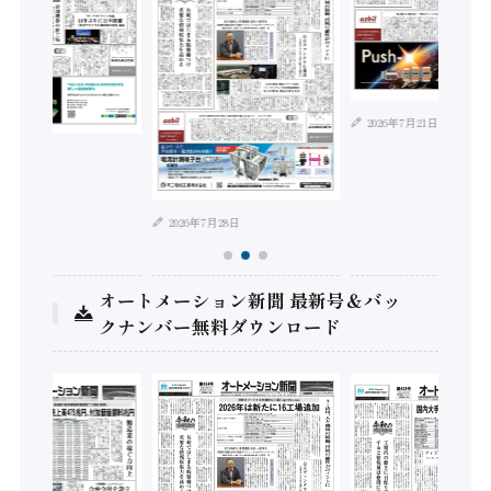
2026年7月21日
年8月4日
2026年7月28日
オートメーション新聞 最新号＆バッ
クナンバー無料ダウンロード