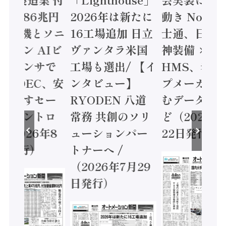
値額86兆円
2026年は新たに
動き Noetr
三菱電機とソニ
16工場追加 日立
士通、日立 /
ミコン AIビ
ヴァンタラ米国
神装備 ×
ョンセンサで
工場も選出/ 【イ
HMS、老舗
 / IDEC、安
ンタビュー】
プメーカー
に動かすセー
RYODEN 八道
むデータ活用
ティコントロ
常務 共創のソリ
ど（2026年
（2026年8
ューションパー
22日発行）
日発行）
トナーへ /
（2026年7月29
日発行）