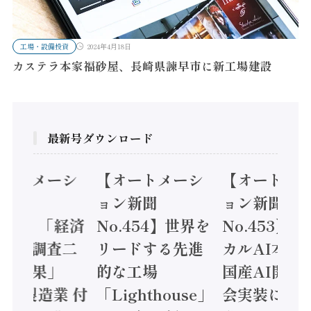
工場・設備投資
2024年4月18日
カステラ本家福砂屋、長崎県諫早市に新工場建設
最新号ダウンロード
オートメーシ
【オートメーシ
【オートメ
ン新聞
ョン新聞
ョン新聞
.455】「経済
No.454】世界を
No.453】
造実態調査二
リードする先進
カルAI本格
集計結果」
的な工場
国産AI開発
24年製造業 付
「Lighthouse」
会実装に活