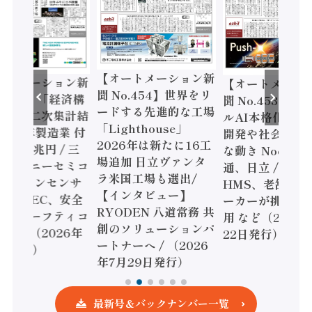
【オートメーション新
ートメーション新
【オートメーシ
聞 No.454】世界をリ
o.455】「経済構
聞 No.453】フ
ードする先進的な工場
態調査二次集計結
ルAI本格化へ 国
「Lighthouse」
024年製造業 付
開発や社会実装
2026年は新たに16工
額86兆円 / 三
な動き Noetra
場追加 日立ヴァンタ
機とソニーセミコ
通、日立 / 兵神
ラ米国工場も選出/
AIビジョンセンサ
HMS、老舗ポン
【インタビュー】
 / IDEC、安全
ーカーが挑むデ
RYODEN 八道常務 共
かすセーフティコ
用 など（2026
創のソリューションパ
ローラ（2026年
22日発行）
ートナーへ / （2026
5日発行）
年7月29日発行）
最新号＆バックナンバー一覧