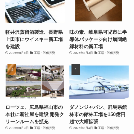
軽井沢蒸留酒製造、長野県
味の素、岐阜県可児市に半
上田市にウイスキー新工場
導体パッケージ向け層間絶
を建設
縁材料の新工場
2026年8月8日
工場・設備投資
2026年8月3日
工場・設備投資
ローツェ、広島県福山市の
ダノンジャパン、群馬県館
本社に新社屋を建設 開発ク
林市の館林工場を150億円
リーンルームを拡充
超で大幅拡張
2026年8月3日
工場・設備投資
2026年8月4日
工場・設備投資