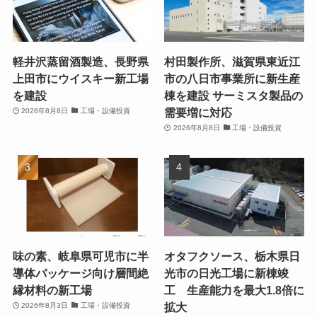
軽井沢蒸留酒製造、長野県
村田製作所、滋賀県東近江
上田市にウイスキー新工場
市の八日市事業所に新生産
を建設
棟を建設 サーミスタ製品の
需要増に対応
2026年8月8日
工場・設備投資
2026年8月8日
工場・設備投資
味の素、岐阜県可児市に半
オタフクソース、栃木県日
導体パッケージ向け層間絶
光市の日光工場に新棟竣
縁材料の新工場
工 生産能力を最大1.8倍に
拡大
2026年8月3日
工場・設備投資