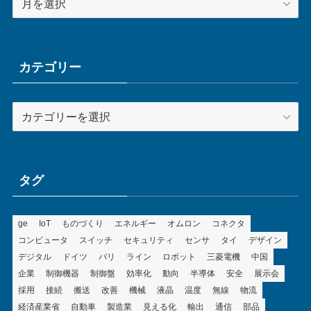
ー
カ
イ
ブ
カテゴリー
カ
テ
ゴ
リ
ー
タグ
ge
IoT
ものづくり
エネルギー
オムロン
コネクタ
コンピュータ
スイッチ
セキュリティ
センサ
タイ
デザイン
デジタル
ドイツ
バリ
ライン
ロボット
三菱電機
中国
企業
制御機器
制御盤
効率化
動向
半導体
安全
展示会
採用
接続
搬送
改善
機械
液晶
温度
無線
物流
経済産業省
自動車
製造業
見える化
輸出
通信
部品