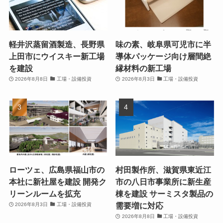
軽井沢蒸留酒製造、長野県
味の素、岐阜県可児市に半
上田市にウイスキー新工場
導体パッケージ向け層間絶
を建設
縁材料の新工場
2026年8月8日
工場・設備投資
2026年8月3日
工場・設備投資
ローツェ、広島県福山市の
村田製作所、滋賀県東近江
本社に新社屋を建設 開発ク
市の八日市事業所に新生産
リーンルームを拡充
棟を建設 サーミスタ製品の
需要増に対応
2026年8月3日
工場・設備投資
2026年8月8日
工場・設備投資