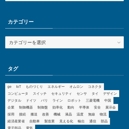
カ
イ
ブ
カテゴリー
カ
テ
ゴ
リ
ー
タグ
ge
IoT
ものづくり
エネルギー
オムロン
コネクタ
コンピュータ
スイッチ
セキュリティ
センサ
タイ
デザイン
デジタル
ドイツ
バリ
ライン
ロボット
三菱電機
中国
企業
制御機器
制御盤
効率化
動向
半導体
安全
展示会
採用
接続
搬送
改善
機械
液晶
温度
無線
物流
経済産業省
自動車
製造業
見える化
輸出
通信
部品
電子部品
電気