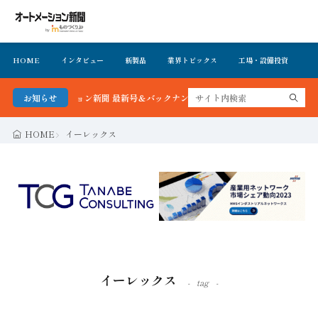
HOME
インタビュー
新製品
業界トピックス
工場・設備投資
イ
オートメーション新聞 最新号＆バックナンバーを無料で公開中 詳細はこちら
お知らせ
HOME
イーレックス
イーレックス
tag