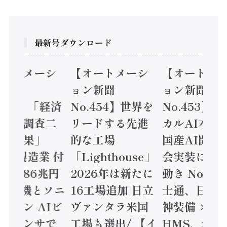
最新号ダウンロード
オートメーシ
【オートメーシ
【オートメ
ン新聞
ョン新聞
ョン新聞
.455】「経済
No.454】世界を
No.453】
造実態調査二
リードする先進
カルAI本格
集計結果」
的な工場
国産AI開発
24年製造業 付
「Lighthouse」
会実装に活
値額86兆円
2026年は新たに
動き Noetr
三菱電機とソニ
16工場追加 日立
士通、日立 /
ミコン AIビ
ヴァンタラ米国
神装備 ×
ョンセンサで
工場も選出/ 【イ
HMS、老舗