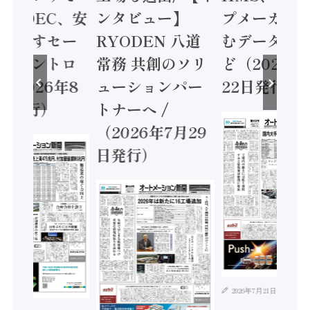
 / IDEC、安
ンタビュー】
プメーカー
に動かすセー
RYODEN 八道
むデータ活用
ティコントロ
常務 共創のソリ
ど（2026年
（2026年8
ューションパー
22日発行）
日発行）
トナーへ /
（2026年7月29
日発行）
2026年7月21日