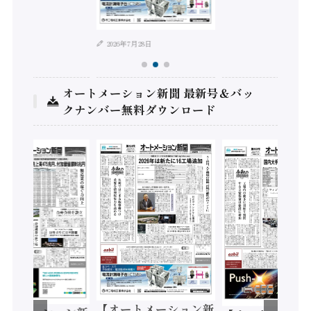
年8月4日
2026年7月28日
オートメーション新聞 最新号＆バッ
クナンバー無料ダウンロード
【オートメーション新