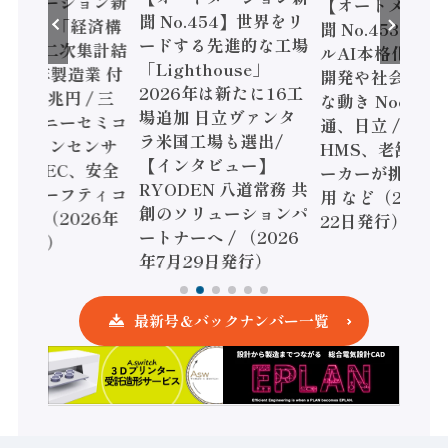
ートメーション新
【オートメーシ
聞 No.454】世界をリ
o.455】「経済構
聞 No.453】フ
ードする先進的な工場
態調査二次集計結
ルAI本格化へ 国
「Lighthouse」
024年製造業 付
開発や社会実装
2026年は新たに16工
額86兆円 / 三
な動き Noetra
場追加 日立ヴァンタ
機とソニーセミコ
通、日立 / 兵神
ラ米国工場も選出/
AIビジョンセンサ
HMS、老舗ポン
【インタビュー】
 / IDEC、安全
ーカーが挑むデ
RYODEN 八道常務 共
かすセーフティコ
用 など（2026
創のソリューションパ
ローラ（2026年
22日発行）
ートナーへ / （2026
5日発行）
年7月29日発行）
最新号＆バックナンバー一覧