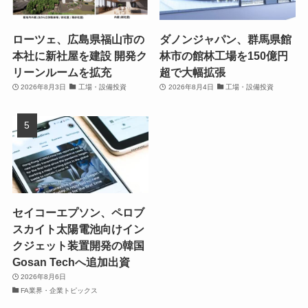
ローツェ、広島県福山市の
ダノンジャパン、群馬県館
本社に新社屋を建設 開発ク
林市の館林工場を150億円
リーンルームを拡充
超で大幅拡張
2026年8月3日
工場・設備投資
2026年8月4日
工場・設備投資
セイコーエプソン、ペロブ
スカイト太陽電池向けイン
クジェット装置開発の韓国
Gosan Techへ追加出資
2026年8月6日
FA業界・企業トピックス