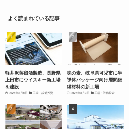
よく読まれている記事
軽井沢蒸留酒製造、長野県
味の素、岐阜県可児市に半
上田市にウイスキー新工場
導体パッケージ向け層間絶
を建設
縁材料の新工場
2026年8月8日
工場・設備投資
2026年8月3日
工場・設備投資