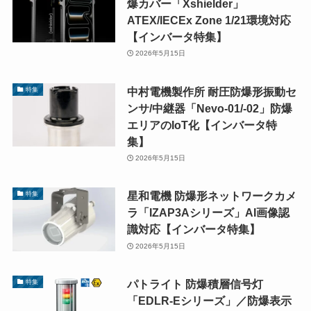
爆カバー「Xshielder」
ATEX/IECEx Zone 1/21環境対応
【インバータ特集】
2026年5月15日
中村電機製作所 耐圧防爆形振動セ
特集
ンサ/中継器「Nevo-01/-02」防爆
エリアのIoT化【インバータ特
集】
2026年5月15日
星和電機 防爆形ネットワークカメ
特集
ラ「IZAP3Aシリーズ」AI画像認
識対応【インバータ特集】
2026年5月15日
パトライト 防爆積層信号灯
特集
「EDLR-Eシリーズ」／防爆表示