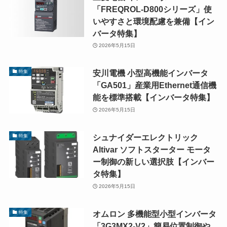
「FREQROL-D800シリーズ」使
いやすさと環境配慮を兼備【イン
バータ特集】
2026年5月15日
安川電機 小型高機能インバータ
特集
「GA501」産業用Ethernet通信機
能を標準搭載【インバータ特集】
2026年5月15日
シュナイダーエレクトリック
特集
Altivar ソフトスターター モータ
ー制御の新しい選択肢【インバー
タ特集】
2026年5月15日
オムロン 多機能型小型インバータ
特集
「3G3MX2-V2」簡易位置制御や