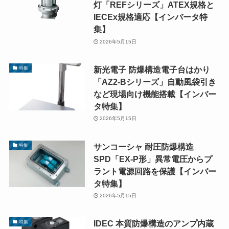
灯「REFシリーズ」ATEX規格と
IECEx規格適応【インバータ特
集】
2026年5月15日
新光電子 防爆構造電子台はかり
特集
「AZ2-Bシリーズ」自動風袋引き
など現場向け機能搭載【インバー
タ特集】
2026年5月15日
サンコーシャ 耐圧防爆構造
特集
SPD「EX-P形」異常電圧からプ
ラント電源回路を保護【インバー
タ特集】
2026年5月15日
IDEC 本質防爆構造のアンプ内蔵
特集