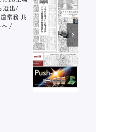
も選出/
兵神装備
道常務 共
が挑むデ
へ /
発行）