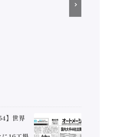
54】世界
【オート
ジカルA
新たに16工場
装に活発