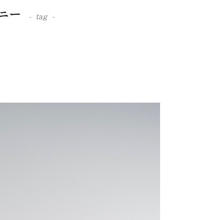
パニー
tag