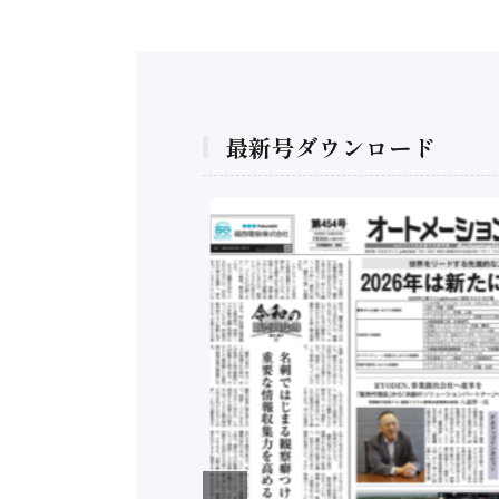
最新号ダウンロード
構造実態調査二次集
/ 三菱電機とソニー
C、安全に動かすセ
行）