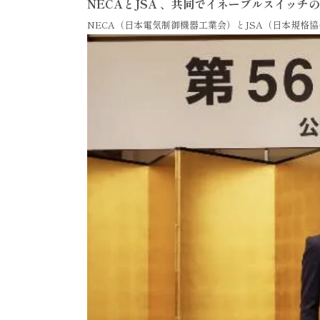
NECAとJSA 、共同でイネーブルスイッチの
NECA（日本電気制御機器工業会）とJSA（日本規格