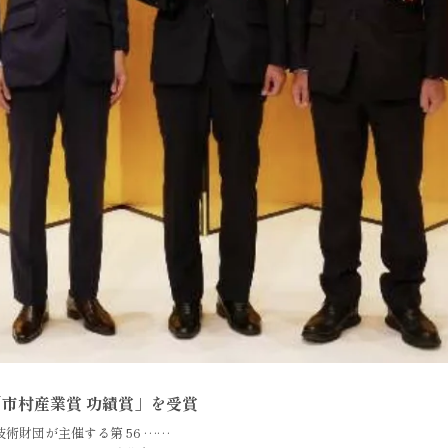
「市村産業賞 功績賞」を受賞
術財団が主催する第 56 ……